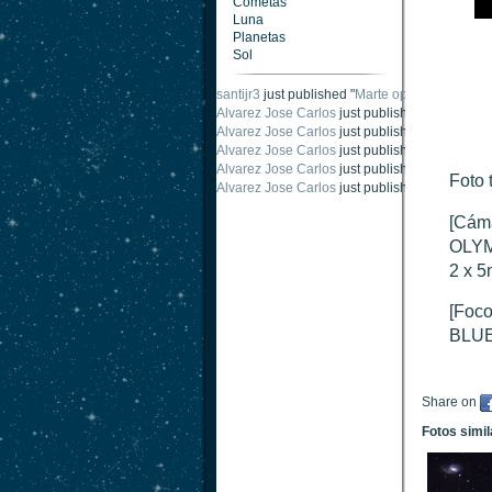
Cometas
Luna
Planetas
Sol
santijr3
just published "
Marte oposición 2020
".
Alvarez Jose Carlos
just published "
Saturno 2
Alvarez Jose Carlos
just published "
Júpiter 2
Alvarez Jose Carlos
just published "
Oposición
Alvarez Jose Carlos
just published "
Oposición
Foto
Alvarez Jose Carlos
just published "
Marte opo
[Cáma
OLYM
2 x 5
[Foco
BLUE
Share on
Fotos simi