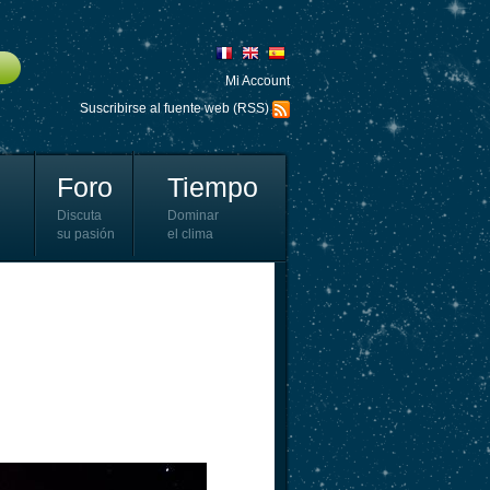
Mi Account
Suscribirse al fuente web (RSS)
Foro
Tiempo
Discuta
Dominar
su pasión
el clima