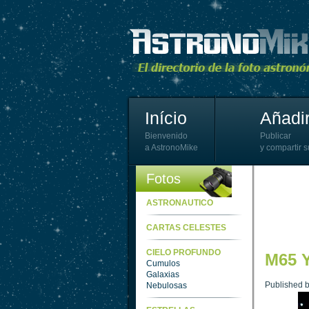
Início
Añadir
Bienvenido
Publicar
a AstronoMike
y compartir s
Fotos
ASTRONAUTICO
CARTAS CELESTES
CIELO PROFUNDO
M65 
Cumulos
Galaxias
Published 
Nebulosas