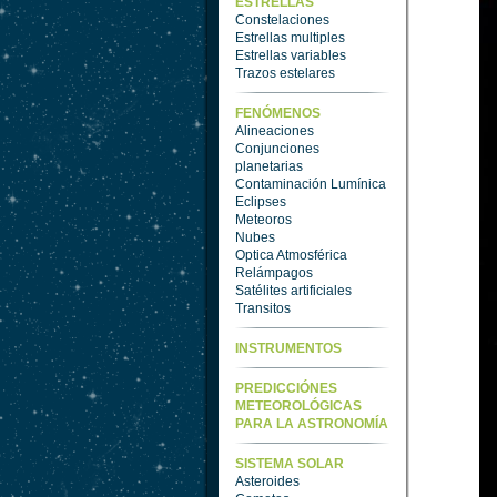
ESTRELLAS
Constelaciones
Estrellas multiples
Estrellas variables
Trazos estelares
FENÓMENOS
Alineaciones
Conjunciones
planetarias
Contaminación Lumínica
Eclipses
Meteoros
Nubes
Optica Atmosférica
Relámpagos
Satélites artificiales
Transitos
INSTRUMENTOS
PREDICCIÓNES
METEOROLÓGICAS
PARA LA ASTRONOMÍA
SISTEMA SOLAR
Asteroides