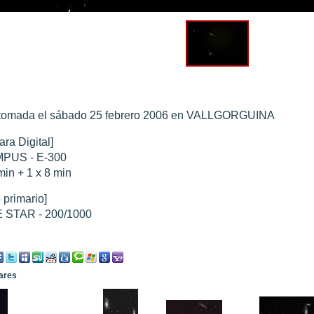
0 noviembre 2003
".
010
".
 Marte 30 de octubre 2020
".
 Marte 28 Octubre 2020
".
 tomada el sábado 25 febrero 2006 en VALLGORGUINA
sición octubre 2020 vs NASA
".
ra Digital]
PUS - E-300
min + 1 x 8 min
 primario]
 STAR - 200/1000
lares