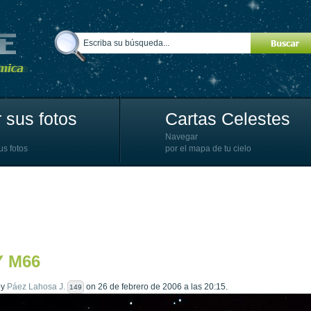
 sus fotos
Cartas Celestes
Navegar
us fotos
por el mapa de tu cielo
Y M66
by
Páez Lahosa J.
on 26 de febrero de 2006 a las 20:15.
149