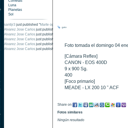
Cometas
Luna
Planetas
Sol
santijr3
just published "
Marte oposición 2020
".
gato
Alvarez Jose Carlos
just published "
Saturno 20 noviembre 2003
".
Alvarez Jose Carlos
just published "
Júpiter 2010
".
Alvarez Jose Carlos
just published "
Oposición Marte 30 de octubre 2020
".
Alvarez Jose Carlos
just published "
Oposición Marte 28 Octubre 2020
".
Foto tomada el domingo 04 ene
Alvarez Jose Carlos
just published "
Marte oposición octubre 2020 vs NASA
".
[Cámara Reflex]
CANON - EOS 400D
9 x 900 Sg.
400
[Foco primario]
MEADE - LX 200 10 " ACF
Share on
Fotos similares
Ningún resultado