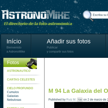
Início
Añadir sus fotos
Bienvenido
Publicar
a AstronoMike
y compartir sus fotos
Fotos
ASTRONAUTICO
CARTAS CELESTES
CIELO PROFUNDO
M 94 La Galaxia del 
Cumulos
Galaxias
Published by
Ruiz M.
on 2 de marzo de 2
Nebulosas
730