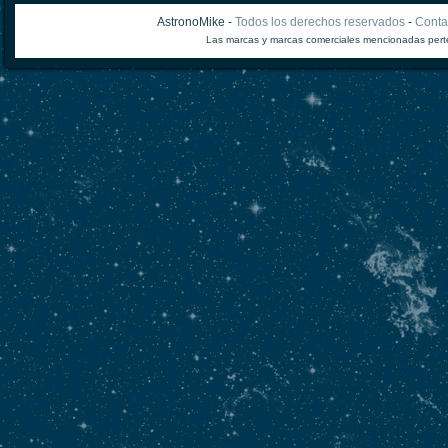
AstronoMike -
Todos los derechos reservados
-
Conta
Las marcas y marcas comerciales mencionadas perte