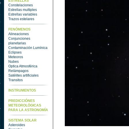
ESTRELLAS
Constelaciones
Estrellas multiples
Estrellas variables
Trazos estelares
FENÓMENOS
Alineaciones
Conjunciones
planetarias
Contaminación Lumínica
Eclipses
Meteoros
Nubes
Optica Atmosférica
Relámpagos
Satélites artificiales
Transitos
INSTRUMENTOS
PREDICCIÓNES
METEOROLÓGICAS
PARA LA ASTRONOMÍA
SISTEMA SOLAR
Asteroides