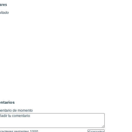
lares
ultado
ntarios
entario de momento
racteres restantes
1000