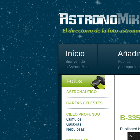
Início
Añadir
Bienvenido
Publicar
a AstronoMike
y compartir s
Fotos
ASTRONAUTICO
CARTAS CELESTES
CIELO PROFUNDO
B-335
Cumulos
Galaxias
Published 
Nebulosas