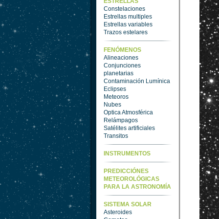
ESTRELLAS
Constelaciones
Estrellas multiples
Estrellas variables
Trazos estelares
FENÓMENOS
Alineaciones
Conjunciones
planetarias
Contaminación Lumínica
Eclipses
Meteoros
Nubes
Optica Atmosférica
Relámpagos
Satélites artificiales
Transitos
INSTRUMENTOS
PREDICCIÓNES
METEOROLÓGICAS
PARA LA ASTRONOMÍA
SISTEMA SOLAR
Asteroides