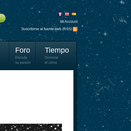
Mi Account
Suscribirse al fuente web (RSS)
Foro
Tiempo
Discuta
Dominar
su pasión
el clima