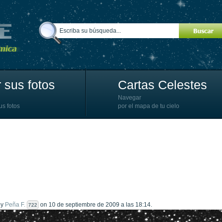
 sus fotos
Cartas Celestes
Navegar
us fotos
por el mapa de tu cielo
by
Peña F.
on 10 de septiembre de 2009 a las 18:14.
722