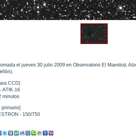
0 noviembre 2003
".
010
".
 Marte 30 de octubre 2020
".
 Marte 28 Octubre 2020
".
sición octubre 2020 vs NASA
".
tomada el jueves 30 julio 2009 en Observatorio El Maestrat, Atz
ellón).
ara CCD]
- ATIK-16
2 minutos
 primario]
STRON - 150/750