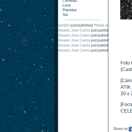
Cometas
Luna
Planetas
Sol
santijr3
just published "
Marte oposición 2020
".
Alvarez Jose Carlos
just published "
Saturno 2
Alvarez Jose Carlos
just published "
Júpiter 2
Alvarez Jose Carlos
just published "
Oposición
Alvarez Jose Carlos
just published "
Oposición
Alvarez Jose Carlos
just published "
Marte opo
Foto 
(Cast
[Cám
ATIK 
20 x 
[Foco
CELE
Share on