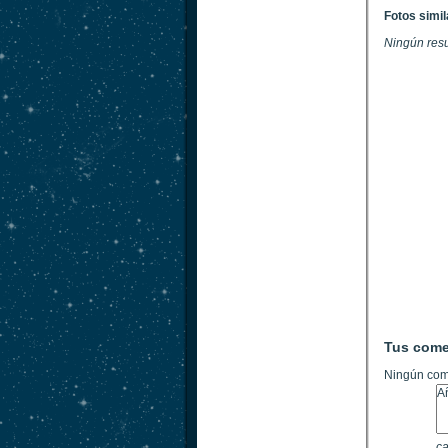
Fotos simi
Ningún res
Tus come
Ningún com
ca