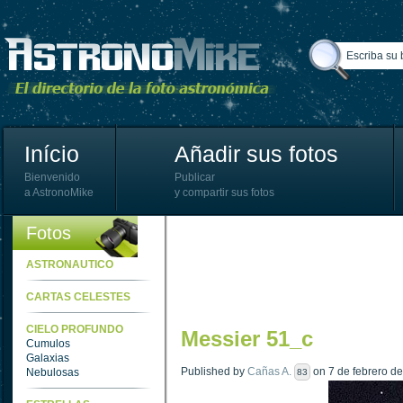
Início
Añadir sus fotos
Bienvenido
Publicar
a AstronoMike
y compartir sus fotos
Fotos
ASTRONAUTICO
CARTAS CELESTES
CIELO PROFUNDO
Messier 51_c
Cumulos
Galaxias
Published by
Cañas A.
on 7 de febrero de
Nebulosas
83