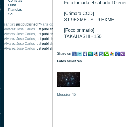
Cometas
Foto tomada el sábado 10 ener
Luna
Planetas
[Cámara CCD]
Sol
ST 9EXME - ST 9 EXME
santijr3
just published "
Marte oposición 2020
".
Alvarez Jose Carlos
just published "
Saturno 20 noviembre 2003
".
[Foco primario]
Alvarez Jose Carlos
just published "
Júpiter 2010
".
TAKAHASHI - 150
Alvarez Jose Carlos
just published "
Oposición Marte 30 de octubre 2020
".
Alvarez Jose Carlos
just published "
Oposición Marte 28 Octubre 2020
".
Alvarez Jose Carlos
just published "
Marte oposición octubre 2020 vs NASA
".
Share on
Fotos similares
Messier-45