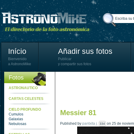
Início
Añadir sus fotos
Bienvenido
Publicar
a AstronoMike
y compartir sus fotos
Fotos
ASTRONAUTICO
CARTAS CELESTES
CIELO PROFUNDO
Messier 81
Cumulos
Galaxias
Published by
pantxita j.
on 25 de noviemb
Nebulosas
334