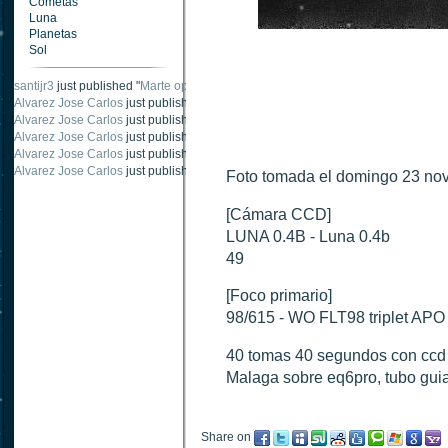
Cometas
Luna
Planetas
Sol
santijr3
just published "
Marte oposición 2020
".
Alvarez Jose Carlos
just published "
Saturno 20 noviembre 2003
".
Alvarez Jose Carlos
just published "
Júpiter 2010
".
Alvarez Jose Carlos
just published "
Oposición Marte 30 de octubre 2020
".
Alvarez Jose Carlos
just published "
Oposición Marte 28 Octubre 2020
".
Alvarez Jose Carlos
just published "
Marte oposición octubre 2020 vs NASA
".
Foto tomada el domingo 23 no
[Cámara CCD]
LUNA 0.4B - Luna 0.4b
49
[Foco primario]
98/615 - WO FLT98 triplet APO
40 tomas 40 segundos con ccd 
Malaga sobre eq6pro, tubo gui
Share on