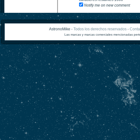
Notify me on new comment
AstronoMike -
Todos los derechos reservados
-
Conta
Las marcas y marcas comerciales mencionadas perte