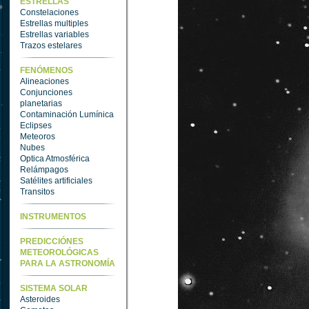
ESTRELLAS
Constelaciones
Estrellas multiples
Estrellas variables
Trazos estelares
FENÓMENOS
Alineaciones
Conjunciones
planetarias
Contaminación Lumínica
Eclipses
Meteoros
Nubes
Optica Atmosférica
Relámpagos
Satélites artificiales
Transitos
INSTRUMENTOS
PREDICCIÓNES
METEOROLÓGICAS
PARA LA ASTRONOMÍA
SISTEMA SOLAR
Asteroides