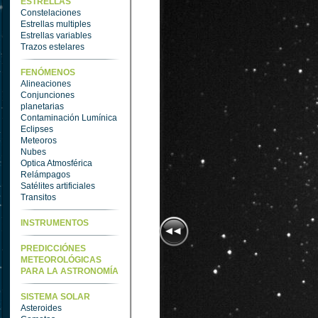
ESTRELLAS
Constelaciones
Estrellas multiples
Estrellas variables
Trazos estelares
FENÓMENOS
Alineaciones
Conjunciones
planetarias
Contaminación Lumínica
Eclipses
Meteoros
Nubes
Optica Atmosférica
Relámpagos
Satélites artificiales
Transitos
INSTRUMENTOS
PREDICCIÓNES
METEOROLÓGICAS
PARA LA ASTRONOMÍA
SISTEMA SOLAR
Asteroides