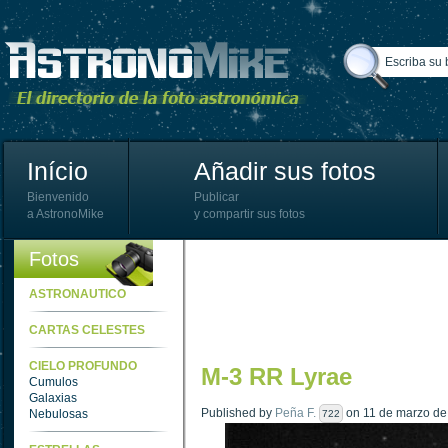
Início
Añadir sus fotos
Bienvenido
Publicar
a AstronoMike
y compartir sus fotos
Fotos
ASTRONAUTICO
CARTAS CELESTES
CIELO PROFUNDO
M-3 RR Lyrae
Cumulos
Galaxias
Published by
Peña F.
on 11 de marzo de 
Nebulosas
722