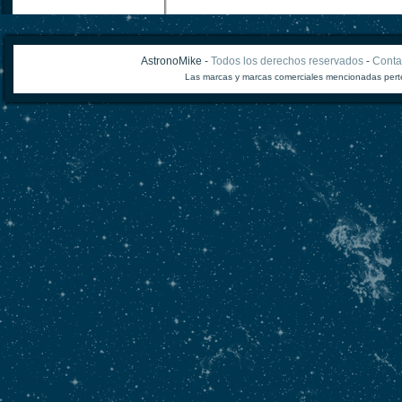
AstronoMike -
Todos los derechos reservados
-
Conta
Las marcas y marcas comerciales mencionadas perte