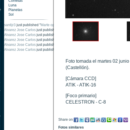
Cometas
Luna
Planetas
Sol
santijr3
just published "
Marte oposición 2020
".
Alvarez Jose Carlos
just published "
Saturno 20 noviembre 2003
".
Alvarez Jose Carlos
just published "
Júpiter 2010
".
Alvarez Jose Carlos
just published "
Oposición Marte 30 de octubre 2020
".
Alvarez Jose Carlos
just published "
Oposición Marte 28 Octubre 2020
".
Alvarez Jose Carlos
just published "
Marte oposición octubre 2020 vs NASA
".
Foto tomada el martes 02 junio
(Castellón).
[Cámara CCD]
ATIK - ATIK-16
[Foco primario]
CELESTRON - C-8
Share on
Fotos similares