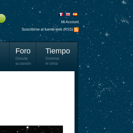
Mi Account
Suscribirse al fuente web (RSS)
Foro
Tiempo
Discuta
Dominar
su pasión
el clima