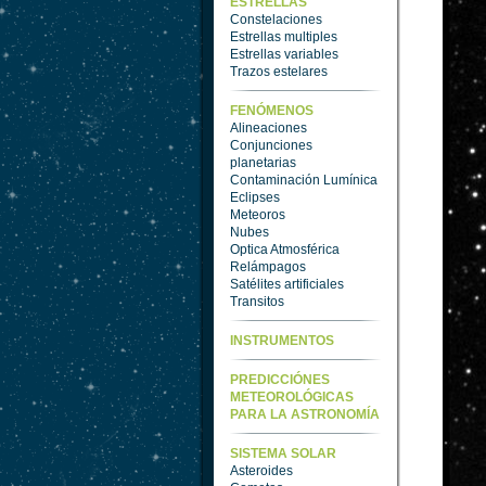
ESTRELLAS
Constelaciones
Estrellas multiples
Estrellas variables
Trazos estelares
FENÓMENOS
Alineaciones
Conjunciones
planetarias
Contaminación Lumínica
Eclipses
Meteoros
Nubes
Optica Atmosférica
Relámpagos
Satélites artificiales
Transitos
INSTRUMENTOS
PREDICCIÓNES
METEOROLÓGICAS
PARA LA ASTRONOMÍA
SISTEMA SOLAR
Asteroides