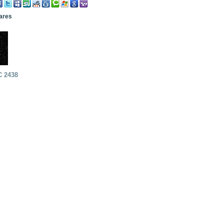
lares
C 2438