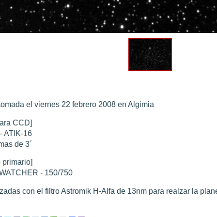
0 noviembre 2003
".
010
".
 Marte 30 de octubre 2020
".
 Marte 28 Octubre 2020
".
sición octubre 2020 vs NASA
".
tomada el viernes 22 febrero 2008 en Algimia
ara CCD]
- ATIK-16
mas de 3´
 primario]
WATCHER - 150/750
zadas con el filtro Astromik H-Alfa de 13nm para realzar la plane