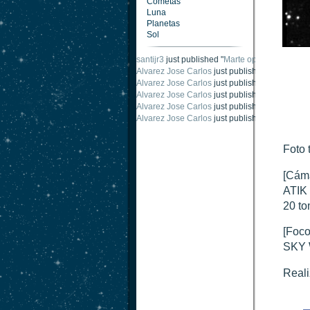
Cometas
Luna
Planetas
Sol
santijr3
just published "
Marte oposición 2020
".
Alvarez Jose Carlos
just published "
Saturno 2
Alvarez Jose Carlos
just published "
Júpiter 2
Alvarez Jose Carlos
just published "
Oposición
Alvarez Jose Carlos
just published "
Oposición
Alvarez Jose Carlos
just published "
Marte opo
Foto 
[Cám
ATIK 
20 to
[Foco
SKY 
Reali