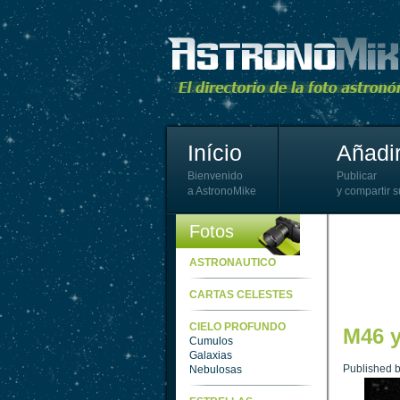
Início
Añadir
Bienvenido
Publicar
a AstronoMike
y compartir s
Fotos
ASTRONAUTICO
CARTAS CELESTES
CIELO PROFUNDO
M46 
Cumulos
Galaxias
Published 
Nebulosas