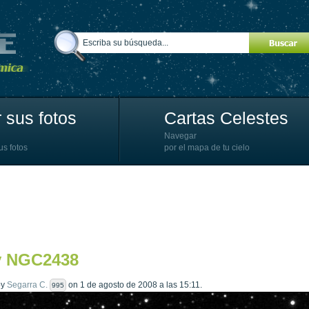
 sus fotos
Cartas Celestes
Navegar
us fotos
por el mapa de tu cielo
y NGC2438
by
Segarra C.
on 1 de agosto de 2008 a las 15:11.
995