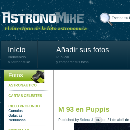
Início
Añadir sus fotos
Bienvenido
Publicar
a AstronoMike
y compartir sus fotos
Fotos
ASTRONAUTICO
CARTAS CELESTES
CIELO PROFUNDO
M 93 en Puppis
Cumulos
Galaxias
Published by
Solera J.
on 21 de abril de
Nebulosas
187