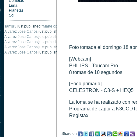
Cometas
Luna
Planetas
Sol
santijr3
just published "
Marte oposición 2020
".
Alvarez Jose Carlos
just published "
Saturno 20 noviembre 2003
".
Alvarez Jose Carlos
just published "
Júpiter 2010
".
Alvarez Jose Carlos
just published "
Oposición Marte 30 de octubre 2020
".
Foto tomada el domingo 18 abri
Alvarez Jose Carlos
just published "
Oposición Marte 28 Octubre 2020
".
Alvarez Jose Carlos
just published "
Marte oposición octubre 2020 vs NASA
".
[Webcam]
PHILIPS - Toucam Pro
8 tomas de 10 segundos
[Foco primario]
CELESTRON - C8-S + HEQ5
La toma se ha realizado con red
Programa de captura K3CCDTol
Registax.
Share on