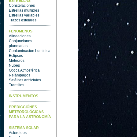
ESTRELLAS
Constelaciones
Estrellas multiples
Estrellas variables
Trazos estelares
FENÓMENOS
Alineaciones
Conjunciones
planetarias
Contaminación Lumínica
Eclipses
Meteoros
Nubes
Optica Atmosférica
Relámpagos
Satélites artificiales
Transitos
INSTRUMENTOS
PREDICCIÓNES
METEOROLÓGICAS
PARA LA ASTRONOMÍA
SISTEMA SOLAR
Asteroides