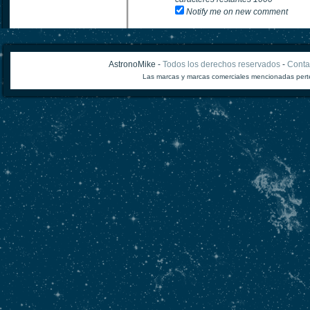
Notify me on new comment
AstronoMike -
Todos los derechos reservados
-
Conta
Las marcas y marcas comerciales mencionadas perte