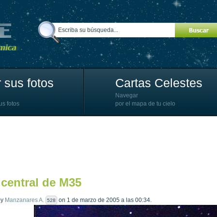
 sus fotos
Cartas Celestes
Navegar
us fotos
por el mapa de tu cielo
 central de M35
by
Manzanares A.
on 1 de marzo de 2005 a las 00:34.
528