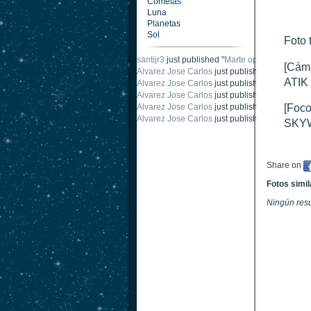
Cometas
Luna
Planetas
Sol
Foto 
santijr3
just published "
Marte oposición 2020
".
[Cám
Alvarez Jose Carlos
just published "
Saturno 2
ATIK 
Alvarez Jose Carlos
just published "
Júpiter 2
Alvarez Jose Carlos
just published "
Oposición
Alvarez Jose Carlos
just published "
Oposición
[Foco
Alvarez Jose Carlos
just published "
Marte opo
SKYW
Share on
Fotos simi
Ningún res