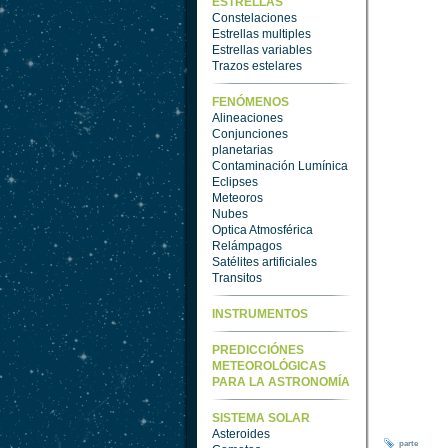
ESTRELLAS
Constelaciones
Estrellas multiples
Estrellas variables
Trazos estelares
FENÓMENOS
Alineaciones
Conjunciones
planetarias
Contaminación Lumínica
Eclipses
Meteoros
Nubes
Optica Atmosférica
Relámpagos
Satélites artificiales
Transitos
INSTRUMENTOS
PREDICCIÓNES
METEOROLÓGICAS
PARA LA ASTRONOMÍA
SISTEMA SOLAR
Asteroides
parte