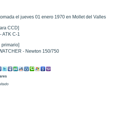
tomada el jueves 01 enero 1970 en Mollet del Valles
ara CCD]
0 noviembre 2003
".
- ATK C-1
010
".
 Marte 30 de octubre 2020
".
 Marte 28 Octubre 2020
".
 primario]
sición octubre 2020 vs NASA
".
ATCHER - Newton 150/750
lares
ultado