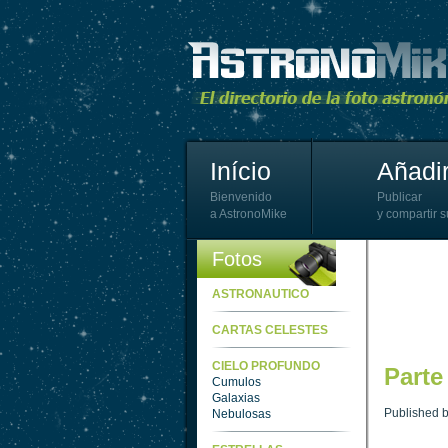
Início
Añadir
Bienvenido
Publicar
a AstronoMike
y compartir s
Fotos
ASTRONAUTICO
CARTAS CELESTES
CIELO PROFUNDO
Parte
Cumulos
Galaxias
Published 
Nebulosas