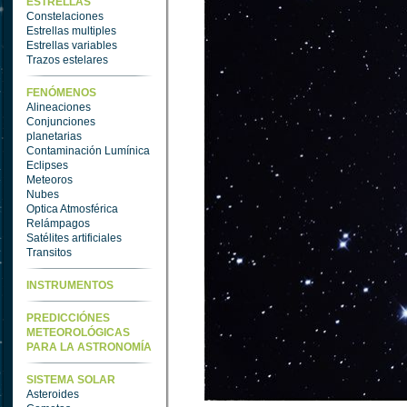
ESTRELLAS
Constelaciones
Estrellas multiples
Estrellas variables
Trazos estelares
FENÓMENOS
Alineaciones
Conjunciones
planetarias
Contaminación Lumínica
Eclipses
Meteoros
Nubes
Optica Atmosférica
Relámpagos
Satélites artificiales
Transitos
INSTRUMENTOS
PREDICCIÓNES
METEOROLÓGICAS
PARA LA ASTRONOMÍA
SISTEMA SOLAR
Asteroides