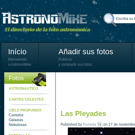
Início
Añadir sus fotos
Bienvenido
Publicar
a AstronoMike
y compartir sus fotos
Fotos
ASTRONAUTICO
CARTAS CELESTES
CIELO PROFUNDO
Las Pleyades
Cumulos
Galaxias
Published by
Runeda
on 27 de noviembre
Nebulosas
71