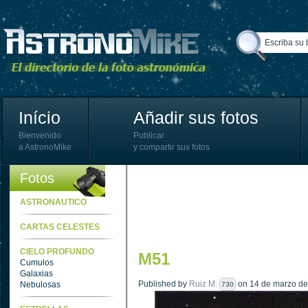
Início
Añadir sus fotos
Bienvenido
Publicar
a AstronoMike
y compartir sus fotos
Fotos
ASTRONAUTICO
CARTAS CELESTES
CIELO PROFUNDO
M51
Cumulos
Galaxias
Published by
Ruiz M.
on 14 de marzo de 
Nebulosas
730