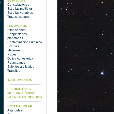
ESTRELLAS
Constelaciones
Estrellas multiples
Estrellas variables
Trazos estelares
FENÓMENOS
Alineaciones
Conjunciones
planetarias
Contaminación Lumínica
Eclipses
Meteoros
Nubes
Optica Atmosférica
Relámpagos
Satélites artificiales
Transitos
INSTRUMENTOS
PREDICCIÓNES
METEOROLÓGICAS
PARA LA ASTRONOMÍA
SISTEMA SOLAR
Asteroides