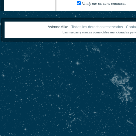
Notify me on new comment
AstronoMike -
Todos los derechos reservados
-
Conta
Las marcas y marcas comerciales mencionadas perte