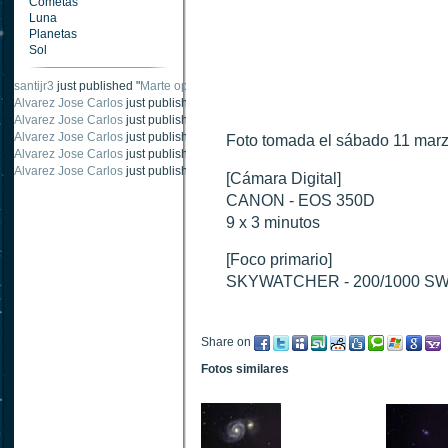
Cometas
Luna
Planetas
Sol
santijr3
just published "
Marte oposición 2020
".
Alvarez Jose Carlos
just published "
Saturno 20 noviembre 2003
".
Alvarez Jose Carlos
just published "
Júpiter 2010
".
Alvarez Jose Carlos
just published "
Oposición Marte 30 de octubre 2020
".
Foto tomada el sábado 11 marz
Alvarez Jose Carlos
just published "
Oposición Marte 28 Octubre 2020
".
Alvarez Jose Carlos
just published "
Marte oposición octubre 2020 vs NASA
".
[Cámara Digital]
CANON - EOS 350D
9 x 3 minutos
[Foco primario]
SKYWATCHER - 200/1000 S
Share on
Fotos similares