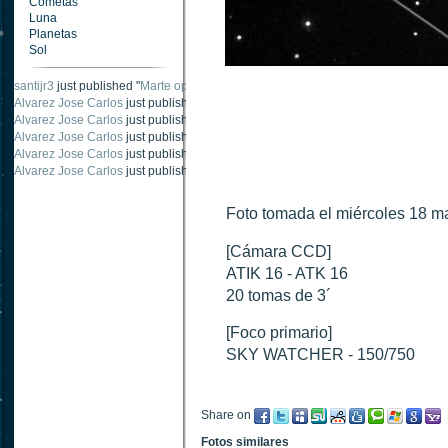
Cometas
Luna
Planetas
Sol
santijr3
just published "
Marte oposición 2020
".
Alvarez Jose Carlos
just published "
Saturno 20 noviembre 2003
".
Alvarez Jose Carlos
just published "
Júpiter 2010
".
Alvarez Jose Carlos
just published "
Oposición Marte 30 de octubre 2020
".
Alvarez Jose Carlos
just published "
Oposición Marte 28 Octubre 2020
".
Alvarez Jose Carlos
just published "
Marte oposición octubre 2020 vs NASA
".
Foto tomada el miércoles 18 m
[Cámara CCD]
ATIK 16 - ATK 16
20 tomas de 3´
[Foco primario]
SKY WATCHER - 150/750
Share on
Fotos similares