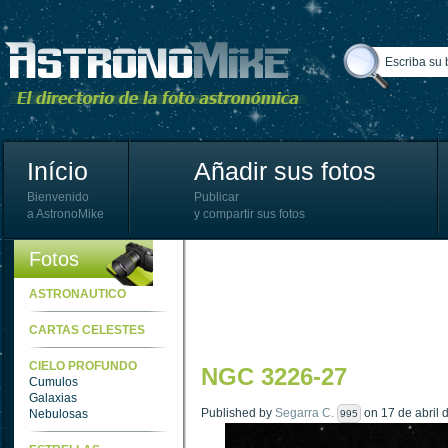
Início
Añadir sus fotos
Bienvenido
Publicar
a AstronoMike
y compartir sus fotos
Fotos
ASTRONAUTICO
CARTAS CELESTES
CIELO PROFUNDO
NGC 3226-27
Cumulos
Galaxias
Published by
Segarra C.
on 17 de abril 
Nebulosas
995