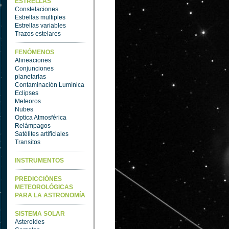
ESTRELLAS
Constelaciones
Estrellas multiples
Estrellas variables
Trazos estelares
FENÓMENOS
Alineaciones
Conjunciones
planetarias
Contaminación Lumínica
Eclipses
Meteoros
Nubes
Optica Atmosférica
Relámpagos
Satélites artificiales
Transitos
INSTRUMENTOS
PREDICCIÓNES
METEOROLÓGICAS
PARA LA ASTRONOMÍA
SISTEMA SOLAR
Asteroides