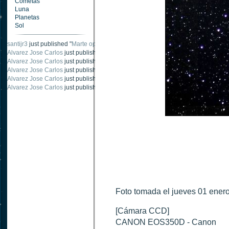
Cometas
Luna
Planetas
Sol
santijr3
just published "
Marte oposición 2020
".
Alvarez Jose Carlos
just published "
Saturno 20 noviembre 2003
".
Alvarez Jose Carlos
just published "
Júpiter 2010
".
Alvarez Jose Carlos
just published "
Oposición Marte 30 de octubre 2020
".
Alvarez Jose Carlos
just published "
Oposición Marte 28 Octubre 2020
".
Alvarez Jose Carlos
just published "
Marte oposición octubre 2020 vs NASA
".
Foto tomada el jueves 01 ene
[Cámara CCD]
CANON EOS350D - Canon