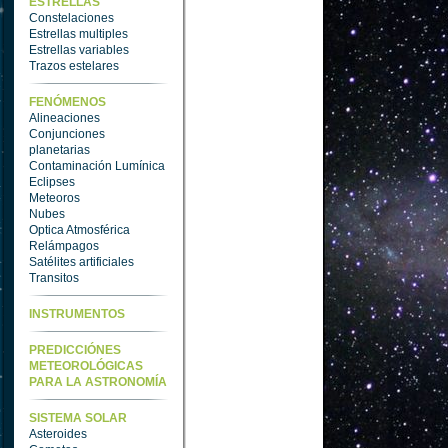
ESTRELLAS
Constelaciones
Estrellas multiples
Estrellas variables
Trazos estelares
FENÓMENOS
Alineaciones
Conjunciones
planetarias
Contaminación Lumínica
Eclipses
Meteoros
Nubes
Optica Atmosférica
Relámpagos
Satélites artificiales
Transitos
INSTRUMENTOS
PREDICCIÓNES
METEOROLÓGICAS
PARA LA ASTRONOMÍA
SISTEMA SOLAR
Asteroides