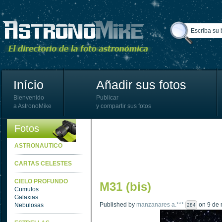
Início
Añadir sus fotos
Bienvenido
Publicar
a AstronoMike
y compartir sus fotos
Fotos
ASTRONAUTICO
CARTAS CELESTES
CIELO PROFUNDO
M31 (bis)
Cumulos
Galaxias
Published by
manzanares a.***
on 9 de 
Nebulosas
284