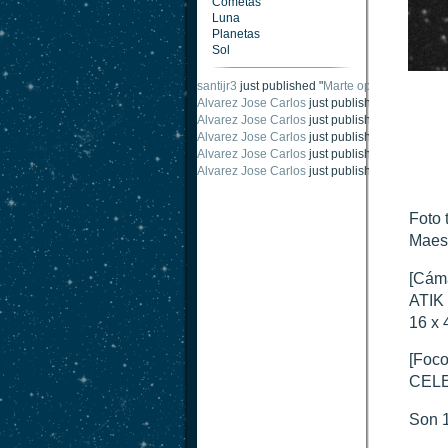
Cometas
Luna
Planetas
Sol
santijr3
just published "
Marte oposición 2020
".
Alvarez Jose Carlos
just published "
Saturno 2
Alvarez Jose Carlos
just published "
Júpiter 2
Alvarez Jose Carlos
just published "
Oposición
Alvarez Jose Carlos
just published "
Oposición
Alvarez Jose Carlos
just published "
Marte opo
Foto 
Maest
[Cám
ATIK 
16 x 
[Foco
CELE
Son 1