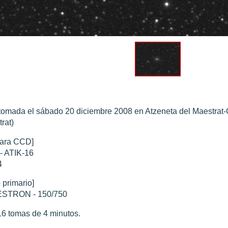
0 noviembre 2003
".
010
".
 Marte 30 de octubre 2020
".
 Marte 28 Octubre 2020
".
sición octubre 2020 vs NASA
".
tomada el sábado 20 diciembre 2008 en Atzeneta del Maestrat-C
rat)
ara CCD]
- ATIK-16
4
 primario]
STRON - 150/750
6 tomas de 4 minutos.