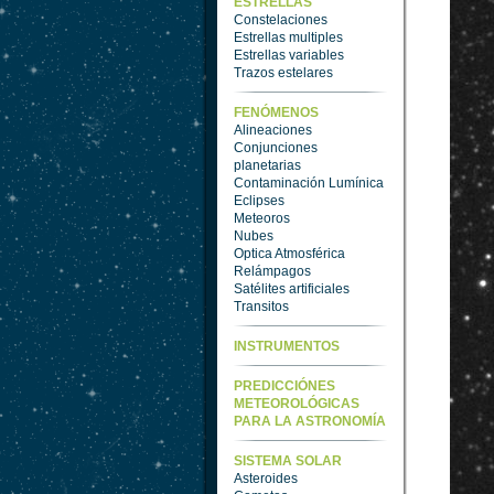
ESTRELLAS
Constelaciones
Estrellas multiples
Estrellas variables
Trazos estelares
FENÓMENOS
Alineaciones
Conjunciones
planetarias
Contaminación Lumínica
Eclipses
Meteoros
Nubes
Optica Atmosférica
Relámpagos
Satélites artificiales
Transitos
INSTRUMENTOS
PREDICCIÓNES
METEOROLÓGICAS
PARA LA ASTRONOMÍA
SISTEMA SOLAR
Asteroides