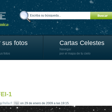
 sus fotos
Cartas Celestes
Navegar
us fotos
por el mapa de tu cielo
EI-1
by
Peña F.
on 29 de enero de 2009 a las 19:15.
722