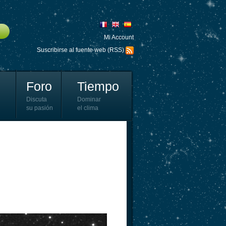
Mi Account
Suscribirse al fuente web (RSS)
Foro
Tiempo
Discuta
Dominar
su pasión
el clima