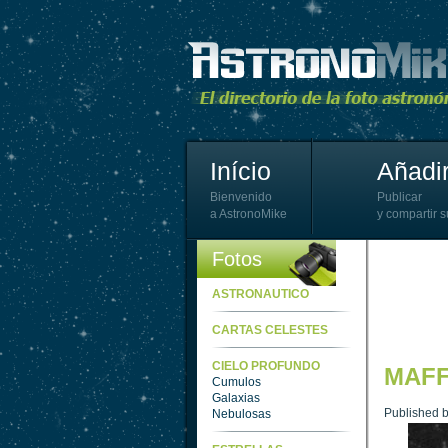
Início
Añadir
Bienvenido
Publicar
a AstronoMike
y compartir s
Fotos
ASTRONAUTICO
CARTAS CELESTES
CIELO PROFUNDO
MAFF
Cumulos
Galaxias
Published 
Nebulosas