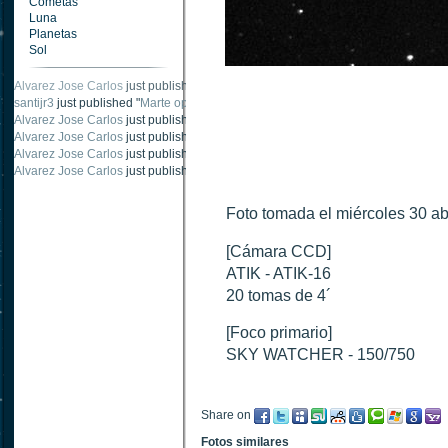
Cometas
Luna
Planetas
Sol
Alvarez Jose Carlos
just published "
Oposición Marte Octubre 2020- 1
".
santijr3
just published "
Marte oposición 2020
".
Alvarez Jose Carlos
just published "
Saturno 20 noviembre 2003
".
Alvarez Jose Carlos
just published "
Júpiter 2010
".
Alvarez Jose Carlos
just published "
Oposición Marte 30 de octubre 2020
".
Alvarez Jose Carlos
just published "
Oposición Marte 28 Octubre 2020
".
Foto tomada el miércoles 30 ab
[Cámara CCD]
ATIK - ATIK-16
20 tomas de 4´
[Foco primario]
SKY WATCHER - 150/750
Share on
Fotos similares