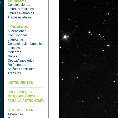
ESTRELLAS
Constelaciones
Estrellas multiples
Estrellas variables
Trazos estelares
FENÓMENOS
Alineaciones
Conjunciones
planetarias
Contaminación Lumínica
Eclipses
Meteoros
Nubes
Optica Atmosférica
Relámpagos
Satélites artificiales
Transitos
INSTRUMENTOS
PREDICCIÓNES
METEOROLÓGICAS
PARA LA ASTRONOMÍA
SISTEMA SOLAR
Asteroides