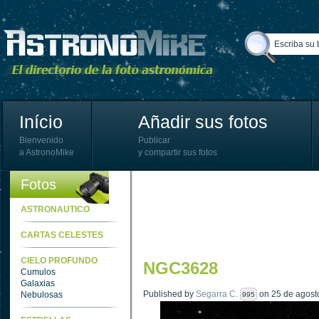
Início
Añadir sus fotos
Bienvenido
Publicar
a AstronoMike
y compartir sus fotos
Fotos
ASTRONAUTICO
CARTAS CELESTES
CIELO PROFUNDO
NGC3628
Cumulos
Galaxias
Published by
Segarra C.
on 25 de agosto
Nebulosas
995