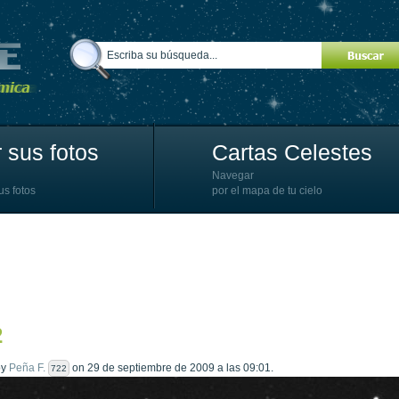
 sus fotos
Cartas Celestes
Navegar
us fotos
por el mapa de tu cielo
2
by
Peña F.
on 29 de septiembre de 2009 a las 09:01.
722