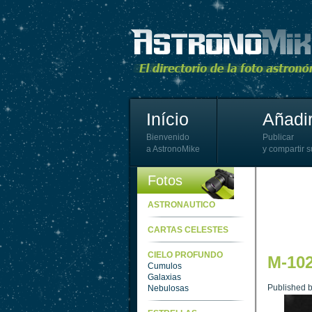
Início
Añadir
Bienvenido
Publicar
a AstronoMike
y compartir s
Fotos
ASTRONAUTICO
CARTAS CELESTES
CIELO PROFUNDO
M-10
Cumulos
Galaxias
Published 
Nebulosas