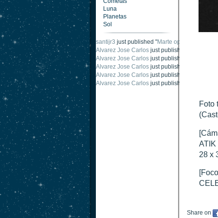
Cometas
Luna
Planetas
Sol
santijr3
just published "
Marte oposición 2020
".
Alvarez Jose Carlos
just published "
Saturno 2
Alvarez Jose Carlos
just published "
Júpiter 2
Alvarez Jose Carlos
just published "
Oposición
Alvarez Jose Carlos
just published "
Oposición
Alvarez Jose Carlos
just published "
Marte opo
Foto 
(Cast
[Cám
ATIK 
28 x 
[Foco
CELE
Share on