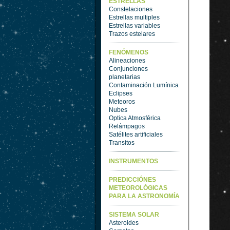
ESTRELLAS
Constelaciones
Estrellas multiples
Estrellas variables
Trazos estelares
FENÓMENOS
Alineaciones
Conjunciones
planetarias
Contaminación Lumínica
Eclipses
Meteoros
Nubes
Optica Atmosférica
Relámpagos
Satélites artificiales
Transitos
INSTRUMENTOS
PREDICCIÓNES
METEOROLÓGICAS
PARA LA ASTRONOMÍA
SISTEMA SOLAR
Asteroides