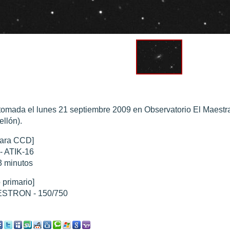
0 noviembre 2003
".
010
".
 Marte 30 de octubre 2020
".
 Marte 28 Octubre 2020
".
sición octubre 2020 vs NASA
".
tomada el lunes 21 septiembre 2009 en Observatorio El Maestra
ellón).
ara CCD]
- ATIK-16
3 minutos
 primario]
STRON - 150/750