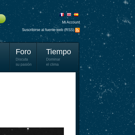
Mi Account
Suscribirse al fuente web (RSS)
Foro
Tiempo
Discuta
Dominar
su pasión
el clima