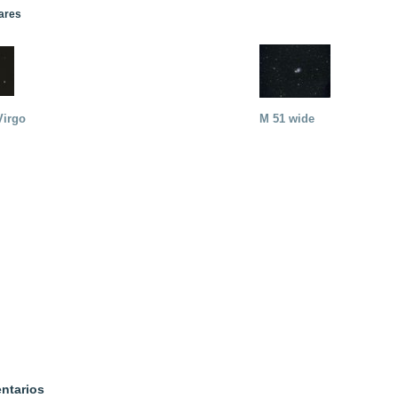
lares
Virgo
M 51 wide
ntarios