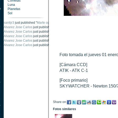
Cometas
Luna
Planetas
Sol
santijr3
just published "
Marte oposición 2020
".
Alvarez Jose Carlos
just published "
Saturno 20 noviembre 2003
".
Alvarez Jose Carlos
just published "
Júpiter 2010
".
Alvarez Jose Carlos
just published "
Oposición Marte 30 de octubre 2020
".
Alvarez Jose Carlos
just published "
Oposición Marte 28 Octubre 2020
".
Alvarez Jose Carlos
just published "
Marte oposición octubre 2020 vs NASA
".
Foto tomada el jueves 01 enero
[Cámara CCD]
ATIK - ATK C-1
[Foco primario]
SKYWATCHER - Newton 150/
Share on
Fotos similares