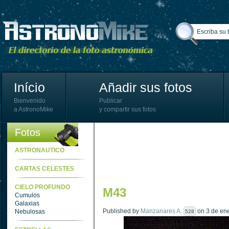
Início
Añadir sus fotos
Bienvenido
Publicar
a AstronoMike
y compartir sus fotos
Fotos
ASTRONAUTICO
CARTAS CELESTES
CIELO PROFUNDO
M43
Cumulos
Galaxias
Published by
Manzanares A.
on 3 de ene
Nebulosas
528