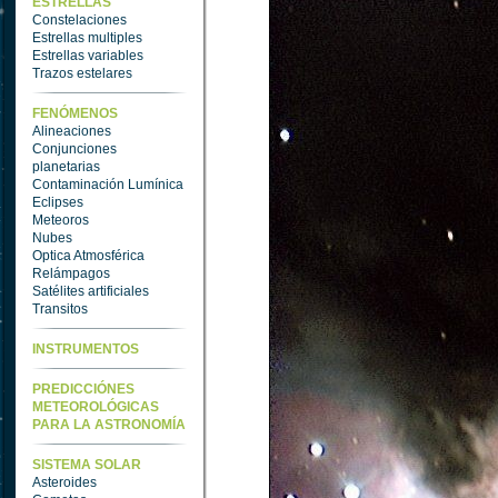
ESTRELLAS
Constelaciones
Estrellas multiples
Estrellas variables
Trazos estelares
FENÓMENOS
Alineaciones
Conjunciones
planetarias
Contaminación Lumínica
Eclipses
Meteoros
Nubes
Optica Atmosférica
Relámpagos
Satélites artificiales
Transitos
INSTRUMENTOS
PREDICCIÓNES
METEOROLÓGICAS
PARA LA ASTRONOMÍA
SISTEMA SOLAR
Asteroides