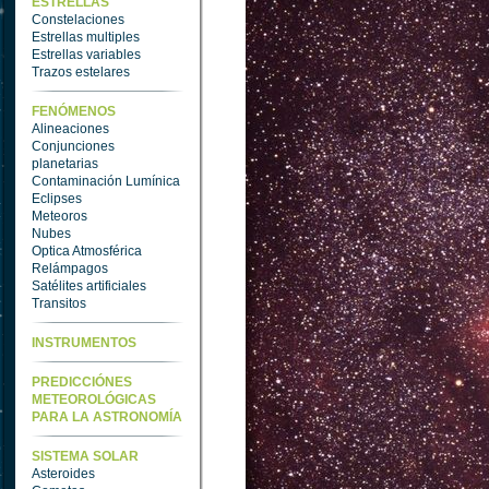
ESTRELLAS
Constelaciones
Estrellas multiples
Estrellas variables
Trazos estelares
FENÓMENOS
Alineaciones
Conjunciones
planetarias
Contaminación Lumínica
Eclipses
Meteoros
Nubes
Optica Atmosférica
Relámpagos
Satélites artificiales
Transitos
INSTRUMENTOS
PREDICCIÓNES
METEOROLÓGICAS
PARA LA ASTRONOMÍA
SISTEMA SOLAR
Asteroides