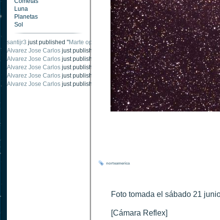
Cometas
Luna
Planetas
Sol
santijr3
just published "
Marte oposición 2020
".
Alvarez Jose Carlos
just published "
Saturno 20 noviembre 2003
".
Alvarez Jose Carlos
just published "
Júpiter 2010
".
Alvarez Jose Carlos
just published "
Oposición Marte 30 de octubre 2020
".
Alvarez Jose Carlos
just published "
Oposición Marte 28 Octubre 2020
".
Alvarez Jose Carlos
just published "
Marte oposición octubre 2020 vs NASA
".
norteamerica
Foto tomada el sábado 21 junio
[Cámara Reflex]