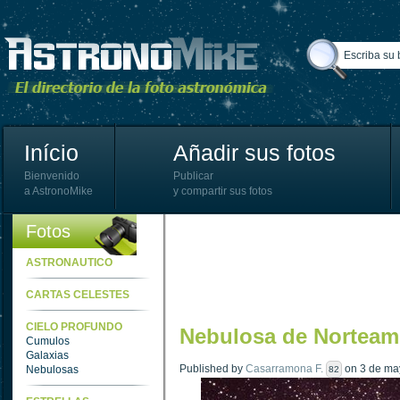
Início
Añadir sus fotos
Bienvenido
Publicar
a AstronoMike
y compartir sus fotos
Fotos
ASTRONAUTICO
CARTAS CELESTES
CIELO PROFUNDO
Nebulosa de Norteam
Cumulos
Galaxias
Published by
Casarramona F.
on 3 de may
Nebulosas
82