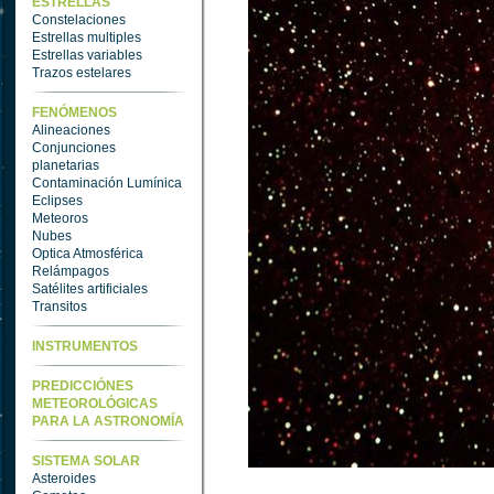
ESTRELLAS
Constelaciones
Estrellas multiples
Estrellas variables
Trazos estelares
FENÓMENOS
Alineaciones
Conjunciones
planetarias
Contaminación Lumínica
Eclipses
Meteoros
Nubes
Optica Atmosférica
Relámpagos
Satélites artificiales
Transitos
INSTRUMENTOS
PREDICCIÓNES
METEOROLÓGICAS
PARA LA ASTRONOMÍA
SISTEMA SOLAR
Asteroides