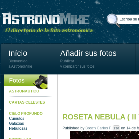
Início
Añadir sus fotos
Bienvenido
Publicar
a AstronoMike
y compartir sus fotos
Fotos
ASTRONAUTICO
CARTAS CELESTES
CIELO PROFUNDO
ROSETA NEBULA ( II 
Cumulos
Galaxias
Published by
Bosch Carlos F.
on 14 de f
Nebulosas
230