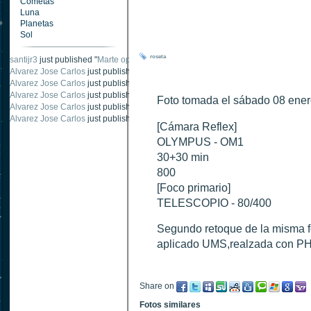
Cometas
Luna
Planetas
Sol
roseta
santijr3
just published "
Marte oposición 2020
".
Alvarez Jose Carlos
just published "
Saturno 20 noviembre 2003
".
Alvarez Jose Carlos
just published "
Júpiter 2010
".
Alvarez Jose Carlos
just published "
Oposición Marte 30 de octubre 2020
".
Foto tomada el sábado 08 ener
Alvarez Jose Carlos
just published "
Oposición Marte 28 Octubre 2020
".
Alvarez Jose Carlos
just published "
Marte oposición octubre 2020 vs NASA
".
[Cámara Reflex]
OLYMPUS - OM1
30+30 min
800
[Foco primario]
TELESCOPIO - 80/400
Segundo retoque de la misma f
aplicado UMS,realzada con 
Share on
Fotos similares