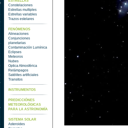
ESTRELLAS
Constelaciones
Estrellas multiples
Estrellas variables
Trazos estelares
FENÓMENOS
Alineaciones
Conjunciones
planetarias
Contaminación Lumínica
Eclipses
Meteoros
Nubes
Optica Atmosférica
Relámpagos
Satélites artificiales
Transitos
INSTRUMENTOS
PREDICCIÓNES
METEOROLÓGICAS
PARA LA ASTRONOMÍA
SISTEMA SOLAR
Asteroides