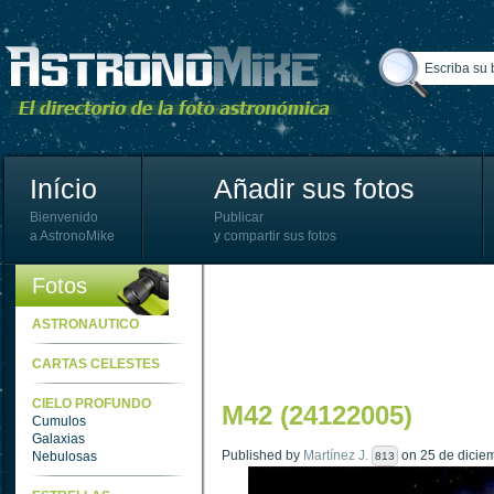
Início
Añadir sus fotos
Bienvenido
Publicar
a AstronoMike
y compartir sus fotos
Fotos
ASTRONAUTICO
CARTAS CELESTES
CIELO PROFUNDO
M42 (24122005)
Cumulos
Galaxias
Published by
Martínez J.
on 25 de diciem
Nebulosas
813