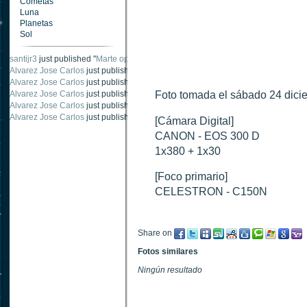
Cometas
Luna
Planetas
Sol
santijr3
just published "
Marte oposición 2020
".
Alvarez Jose Carlos
just published "
Saturno 20 noviembre 2003
".
Alvarez Jose Carlos
just published "
Júpiter 2010
".
Alvarez Jose Carlos
just published "
Oposición Marte 30 de octubre 2020
Foto tomada el sábado 24 dic
".
Alvarez Jose Carlos
just published "
Oposición Marte 28 Octubre 2020
".
Alvarez Jose Carlos
just published "
Marte oposición octubre 2020 vs NASA
".
[Cámara Digital]
CANON - EOS 300 D
1x380 + 1x30
[Foco primario]
CELESTRON - C150N
Share on
Fotos similares
Ningún resultado