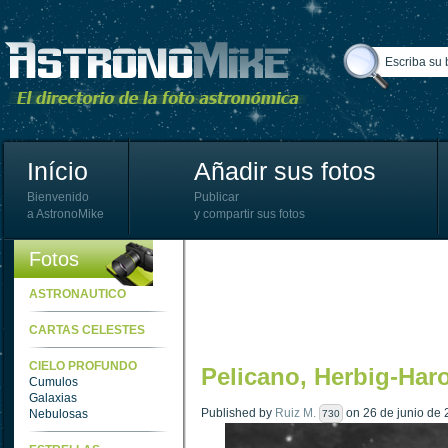
Início
Añadir sus fotos
Bienvenido
Publicar
a AstronoMike
y compartir sus fotos
Fotos
ASTRONAUTICO
CARTAS CELESTES
CIELO PROFUNDO
Pelicano, Herbig-Haro
Cumulos
Galaxias
Published by
Ruiz M.
on 26 de junio de 
Nebulosas
730