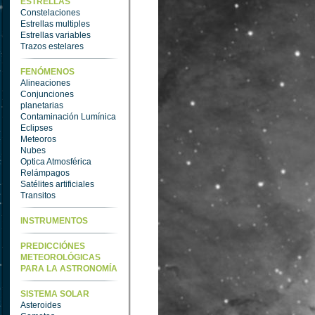
ESTRELLAS
Constelaciones
Estrellas multiples
Estrellas variables
Trazos estelares
FENÓMENOS
Alineaciones
Conjunciones
planetarias
Contaminación Lumínica
Eclipses
Meteoros
Nubes
Optica Atmosférica
Relámpagos
Satélites artificiales
Transitos
INSTRUMENTOS
PREDICCIÓNES
METEOROLÓGICAS
PARA LA ASTRONOMÍA
SISTEMA SOLAR
Asteroides