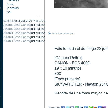
Cometas
Luna
Planetas
Sol
santijr3
just published "
Marte oposición 2020
".
Alvarez Jose Carlos
just published "
Saturno 20 noviembre 2003
".
Alvarez Jose Carlos
just published "
Júpiter 2010
".
Alvarez Jose Carlos
just published "
Oposición Marte 30 de octubre 2020
".
alfa
pelicano
herbig
haro
Alvarez Jose Carlos
just published "
Oposición Marte 28 Octubre 2020
".
Alvarez Jose Carlos
just published "
Marte oposición octubre 2020 vs NASA
".
Foto tomada el domingo 22 juni
[Cámara Reflex]
CANON - EOS 400D
19 x 10 minutos
800
[Foco primario]
SKYWATCHER - Newton 254/
Recorte de una toma mayor, he
Share on