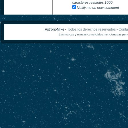
caracteres restantes
1000
Notify me on new comment
AstronoMike -
Todos los derechos reservados
-
Conta
Las marcas y marcas comerciales mencionadas perte