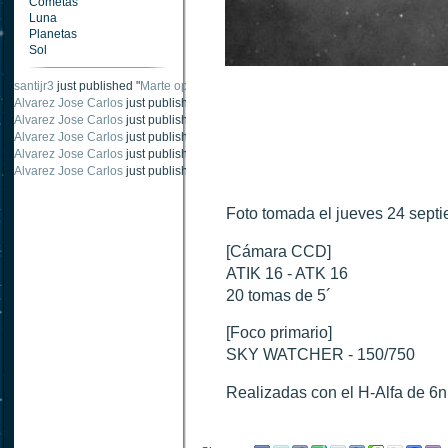
Cometas
Luna
Planetas
Sol
santijr3
just published "
Marte oposición 2020
".
Alvarez Jose Carlos
just published "
Saturno 20 noviembre 2003
".
Alvarez Jose Carlos
just published "
Júpiter 2010
".
Alvarez Jose Carlos
just published "
Oposición Marte 30 de octubre 2020
".
Alvarez Jose Carlos
just published "
Oposición Marte 28 Octubre 2020
".
Alvarez Jose Carlos
just published "
Marte oposición octubre 2020 vs NASA
".
Foto tomada el jueves 24 sept
[Cámara CCD]
ATIK 16 - ATK 16
20 tomas de 5´
[Foco primario]
SKY WATCHER - 150/750
Realizadas con el H-Alfa de 6