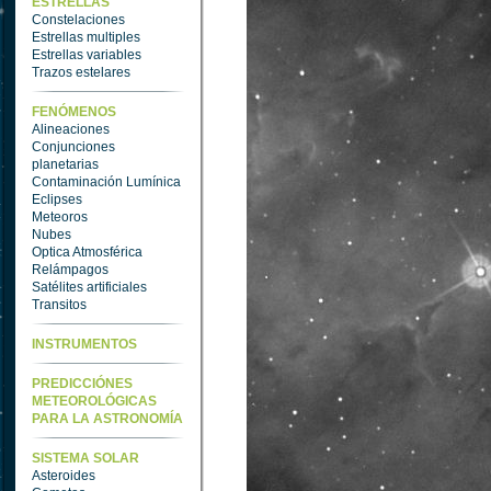
ESTRELLAS
Constelaciones
Estrellas multiples
Estrellas variables
Trazos estelares
FENÓMENOS
Alineaciones
Conjunciones
planetarias
Contaminación Lumínica
Eclipses
Meteoros
Nubes
Optica Atmosférica
Relámpagos
Satélites artificiales
Transitos
INSTRUMENTOS
PREDICCIÓNES
METEOROLÓGICAS
PARA LA ASTRONOMÍA
SISTEMA SOLAR
Asteroides