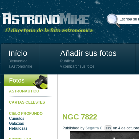
Início
Añadir sus fotos
Bienvenido
Publicar
a AstronoMike
y compartir sus fotos
Fotos
ASTRONAUTICO
CARTAS CELESTES
CIELO PROFUNDO
NGC 7822
Cumulos
Galaxias
Published by
Segarra C.
on 4 de octubre
Nebulosas
995