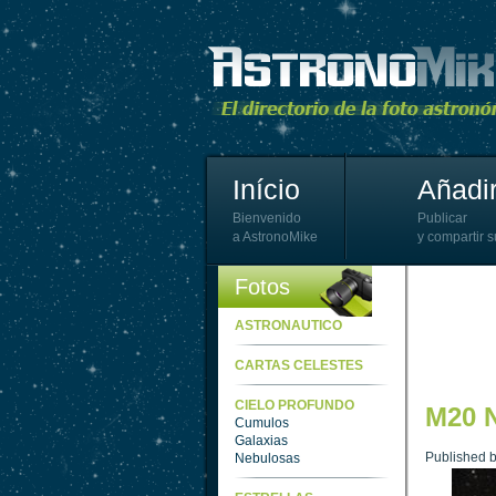
Início
Añadir
Bienvenido
Publicar
a AstronoMike
y compartir s
Fotos
ASTRONAUTICO
CARTAS CELESTES
CIELO PROFUNDO
M20 N
Cumulos
Galaxias
Published 
Nebulosas