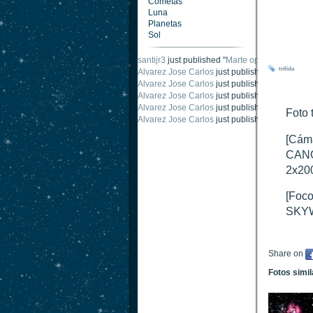
Cometas
Luna
Planetas
Sol
santijr3
just published "
Marte oposición 2020
".
trifida
Alvarez Jose Carlos
just published "
Saturno 2
Alvarez Jose Carlos
just published "
Júpiter 2
Alvarez Jose Carlos
just published "
Oposición
Alvarez Jose Carlos
just published "
Oposición
Foto 
Alvarez Jose Carlos
just published "
Marte opo
[Cáma
CANO
2x20
[Foco
SKYW
Share on
Fotos simi