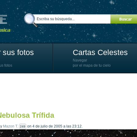
 sus fotos
Cartas Celestes
Navegar
us fotos
por el mapa de tu cielo
ebulosa Trífida
by
Mazon T.
on 4 de julio de 2005 a las 23:12.
249