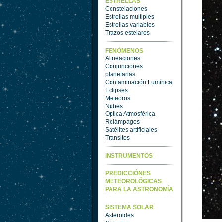
ESTRELLAS
Constelaciones
Estrellas multiples
Estrellas variables
Trazos estelares
FENÓMENOS
Alineaciones
Conjunciones
planetarias
Contaminación Lumínica
Eclipses
Meteoros
Nubes
Optica Atmosférica
Relámpagos
Satélites artificiales
Transitos
INSTRUMENTOS
PREDICCIÓNES
METEOROLÓGICAS
PARA LA ASTRONOMÍA
SISTEMA SOLAR
Asteroides