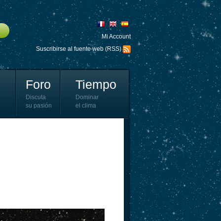
Mi Account
Suscribirse al fuente web (RSS)
Foro
Tiempo
Discuta
Dominar
su pasión
el clima