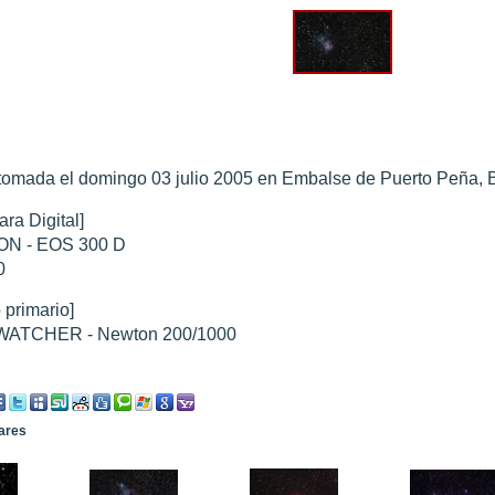
0 noviembre 2003
".
010
".
 Marte 30 de octubre 2020
".
 Marte 28 Octubre 2020
".
tomada el domingo 03 julio 2005 en Embalse de Puerto Peña, 
sición octubre 2020 vs NASA
".
ra Digital]
N - EOS 300 D
0
 primario]
ATCHER - Newton 200/1000
lares