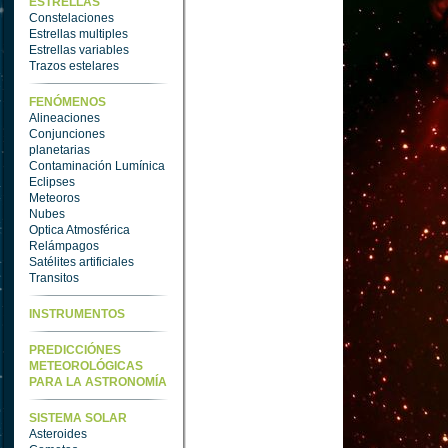
ESTRELLAS
Constelaciones
Estrellas multiples
Estrellas variables
Trazos estelares
FENÓMENOS
Alineaciones
Conjunciones
planetarias
Contaminación Lumínica
Eclipses
Meteoros
Nubes
Optica Atmosférica
Relámpagos
Satélites artificiales
Transitos
INSTRUMENTOS
PREDICCIÓNES
METEOROLÓGICAS
PARA LA ASTRONOMÍA
SISTEMA SOLAR
Asteroides