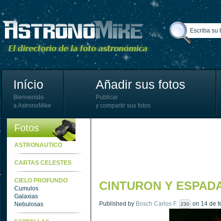
Início
Añadir sus fotos
Bienvenido
Publicar
a AstronoMike
y compartir sus fotos
Fotos
ASTRONAUTICO
CARTAS CELESTES
CIELO PROFUNDO
CINTURON Y ESPAD
Cumulos
Galaxias
Published by
Bosch Carlos F.
on 14 de f
Nebulosas
230