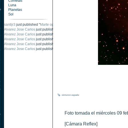
Cometas
Luna
Planetas
Sol
santijr3
just published "
Marte oposición 2020
".
Alvarez Jose Carlos
just published "
Saturno 20 noviembre 2003
".
Alvarez Jose Carlos
just published "
Júpiter 2010
".
Alvarez Jose Carlos
just published "
Oposición Marte 30 de octubre 2020
".
Alvarez Jose Carlos
just published "
Oposición Marte 28 Octubre 2020
".
Alvarez Jose Carlos
just published "
Marte oposición octubre 2020 vs NASA
".
cinturon
espada
Foto tomada el miércoles 09 fe
[Cámara Reflex]