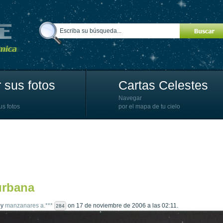
 sus fotos
Cartas Celestes
Navegar
us fotos
por el mapa de tu cielo
urbana
by
manzanares a.***
on 17 de noviembre de 2006 a las 02:11.
284