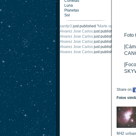
Cometas
Luna
Planetas
Sol
santijr3
just published "
Marte oposición 2020
".
Alvarez Jose Carlos
just published "
Saturno 2
Foto 
Alvarez Jose Carlos
just published "
Júpiter 2
Alvarez Jose Carlos
just published "
Oposición
[Cáma
Alvarez Jose Carlos
just published "
Oposición
Alvarez Jose Carlos
just published "
Marte opo
CANO
[Foco
SKYW
Share on
Fotos simi
M42 urba