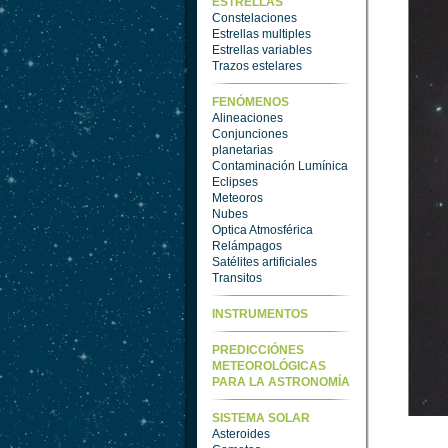
ESTRELLAS
Constelaciones
Estrellas multiples
Estrellas variables
Trazos estelares
FENÓMENOS
Alineaciones
Conjunciones
planetarias
Contaminación Lumínica
Eclipses
Meteoros
Nubes
Optica Atmosférica
Relámpagos
Satélites artificiales
Transitos
INSTRUMENTOS
PREDICCIÓNES
METEOROLÓGICAS
PARA LA ASTRONOMÍA
SISTEMA SOLAR
Asteroides