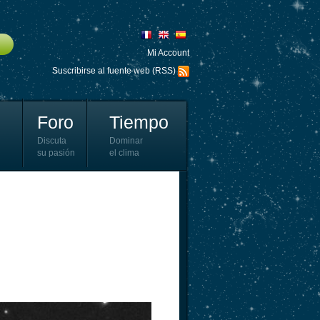
Mi Account
Suscribirse al fuente web (RSS)
Foro
Tiempo
Discuta
Dominar
su pasión
el clima