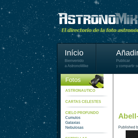
Início
Añadir
Bienvenido
Publicar
a AstronoMike
y compartir s
Fotos
ASTRONAUTICO
CARTAS CELESTES
CIELO PROFUNDO
Abell
Cumulos
Galaxias
Published 
Nebulosas