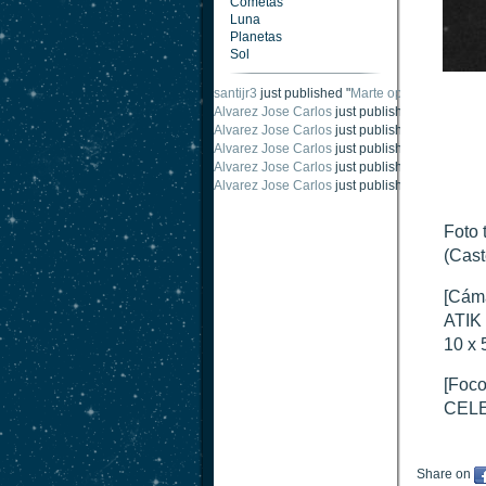
Cometas
Luna
Planetas
Sol
santijr3
just published "
Marte oposición 2020
".
Alvarez Jose Carlos
just published "
Saturno 2
Alvarez Jose Carlos
just published "
Júpiter 2
Alvarez Jose Carlos
just published "
Oposición
Alvarez Jose Carlos
just published "
Oposición
Alvarez Jose Carlos
just published "
Marte opo
Foto 
(Cast
[Cám
ATIK 
10 x 
[Foco
CELE
Share on