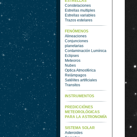
ESTRELLAS
Constelaciones
Estrellas multiples
Estrellas variables
Trazos estelares
FENÓMENOS
Alineaciones
Conjunciones
planetarias
Contaminación Lumínica
Eclipses
Meteoros
Nubes
Optica Atmosférica
Relámpagos
Satélites artificiales
Transitos
INSTRUMENTOS
PREDICCIÓNES
METEOROLÓGICAS
PARA LA ASTRONOMÍA
SISTEMA SOLAR
Asteroides