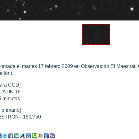
0 noviembre 2003
".
010
".
 Marte 30 de octubre 2020
".
 Marte 28 Octubre 2020
".
sición octubre 2020 vs NASA
".
tomada el martes 17 febrero 2009 en Observatorio El Maestrat, 
ellón).
ara CCD]
- ATIK-16
5 minutos
 primario]
STRON - 150/750