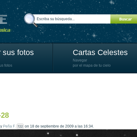
 sus fotos
Cartas Celestes
Navegar
us fotos
por el mapa de tu cielo
-28
by
Peña F.
on 18 de septiembre de 2009 a las 16:34.
722