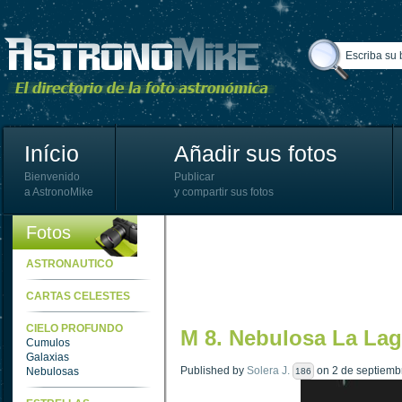
Início
Añadir sus fotos
Bienvenido
Publicar
a AstronoMike
y compartir sus fotos
Fotos
ASTRONAUTICO
CARTAS CELESTES
CIELO PROFUNDO
M 8. Nebulosa La La
Cumulos
Galaxias
Published by
Solera J.
on 2 de septiembr
Nebulosas
186