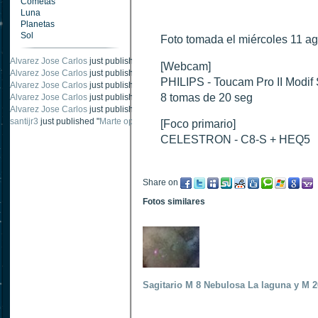
Cometas
Luna
Planetas
Sol
Foto tomada el miércoles 11 ag
Alvarez Jose Carlos
just published "
Oposición Marte 28 Octubre 2020
".
[Webcam]
Alvarez Jose Carlos
just published "
Marte oposición octubre 2020 vs NASA
".
PHILIPS - Toucam Pro II Modif
Alvarez Jose Carlos
just published "
Venus 2006
".
8 tomas de 20 seg
Alvarez Jose Carlos
just published "
Saturno octubre 2020
".
Alvarez Jose Carlos
just published "
Oposición Marte Octubre 2020- 2
".
Alvarez Jose Carlos
just published "
Oposición Marte Octubre 2020- 1
".
[Foco primario]
CELESTRON - C8-S + HEQ5
Share on
Fotos similares
Sagitario M 8 Nebulosa La laguna y M 2