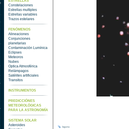
ESTRELLAS
Constelaciones
Estrellas multiples
Estrellas variables
Trazos estelares
FENÓMENOS
Alineaciones
Conjunciones
planetarias
Contaminación Lumínica
Eclipses
Meteoros
Nubes
Optica Atmosférica
Relámpagos
Satélites artificiales
Transitos
INSTRUMENTOS
PREDICCIÓNES
METEOROLÓGICAS
PARA LA ASTRONOMÍA
SISTEMA SOLAR
Asteroides
laguna