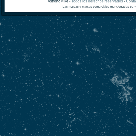
AstronoMike -
Todos los derechos reservados
-
Conta
Las marcas y marcas comerciales mencionadas perte