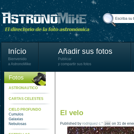
Início
Añadir sus fotos
Bienvenido
Publicar
a AstronoMike
y compartir sus fotos
Fotos
ASTRONAUTICO
CARTAS CELESTES
CIELO PROFUNDO
El velo
Cumulos
Galaxias
Published by
rodriguez c.*
on 31 de ener
Nebulosas
268