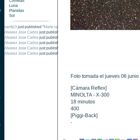
Cometas
Luna
Planetas
Sol
santijr3
just published "
Marte oposición 2020
".
Alvarez Jose Carlos
just published "
Saturno 20 noviembre 2003
".
Alvarez Jose Carlos
just published "
Júpiter 2010
".
Alvarez Jose Carlos
just published "
Oposición Marte 30 de octubre 2020
".
Alvarez Jose Carlos
just published "
Oposición Marte 28 Octubre 2020
".
Alvarez Jose Carlos
just published "
Marte oposición octubre 2020 vs NASA
".
Foto tomada el jueves 06 junio
[Cámara Reflex]
MINOLTA - X-300
18 minutos
400
[Piggi-Back]
-