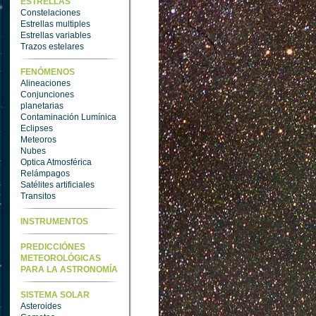
ESTRELLAS
Constelaciones
Estrellas multiples
Estrellas variables
Trazos estelares
FENÓMENOS
Alineaciones
Conjunciones
planetarias
Contaminación Lumínica
Eclipses
Meteoros
Nubes
Optica Atmosférica
Relámpagos
Satélites artificiales
Transitos
INSTRUMENTOS
PREDICCIÓNES
METEOROLÓGICAS
PARA LA ASTRONOMÍA
SISTEMA SOLAR
Asteroides