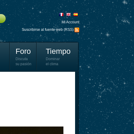
Mi Account
Suscribirse al fuente web (RSS)
Foro
Tiempo
Discuta
Dominar
su pasión
el clima