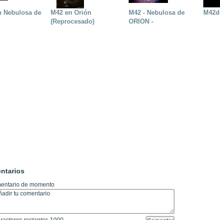
n Nebulosa de
M42 en Orión
M42 - Nebulosa de
M42d
(Reprocesado)
ORION -
ntarios
entario de momento
racteres restantes
1000