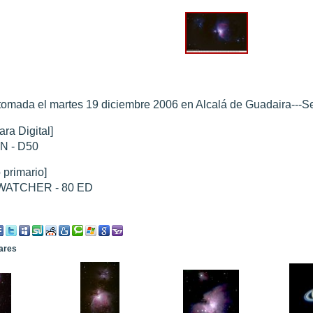
0 noviembre 2003
".
010
".
 Marte 30 de octubre 2020
".
tomada el martes 19 diciembre 2006 en Alcalá de Guadaira---Se
 Marte 28 Octubre 2020
".
sición octubre 2020 vs NASA
".
ra Digital]
N - D50
 primario]
ATCHER - 80 ED
lares