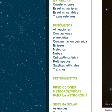
ESTRELLAS
Constelaciones
Estrellas multiples
Estrellas variables
Trazos estelares
FENÓMENOS
Alineaciones
Conjunciones
planetarias
Contaminación Lumínica
Eclipses
Meteoros
Nubes
Optica Atmosférica
Relámpagos
Satélites artificiales
Transitos
INSTRUMENTOS
PREDICCIÓNES
METEOROLÓGICAS
PARA LA ASTRONOMÍA
SISTEMA SOLAR
Asteroides