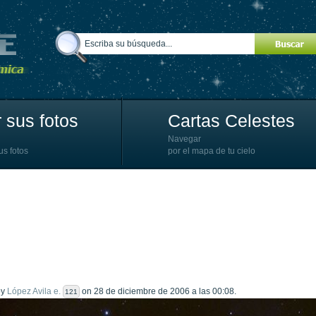
 sus fotos
Cartas Celestes
Navegar
us fotos
por el mapa de tu cielo
by
López Avila e.
on 28 de diciembre de 2006 a las 00:08.
121