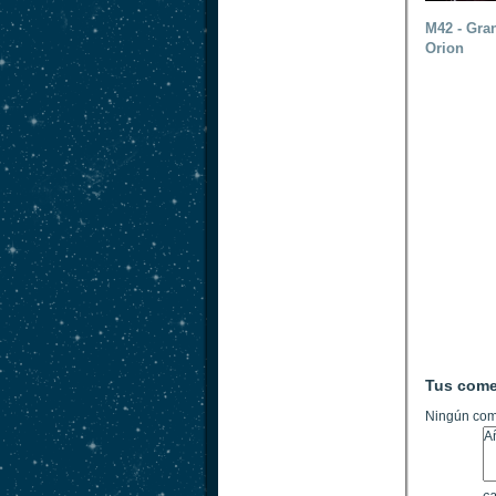
M42 - Gra
Orion
Tus come
Ningún com
ca