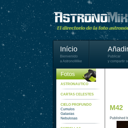
Início
Añadir
Bienvenido
Publicar
a AstronoMike
y compartir s
Fotos
ASTRONAUTICO
CARTAS CELESTES
CIELO PROFUNDO
M42
Cumulos
Galaxias
Published 
Nebulosas