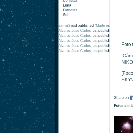
Cometas
Luna
Planetas
Sol
santijr3
just published "
Marte oposición 2020
".
Alvarez Jose Carlos
just published "
Saturno 2
Alvarez Jose Carlos
just published "
Júpiter 2
Alvarez Jose Carlos
just published "
Oposición
Foto 
Alvarez Jose Carlos
just published "
Oposición
Alvarez Jose Carlos
just published "
Marte opo
[Cáma
NIKO
[Foco
SKYW
Share on
Fotos simi