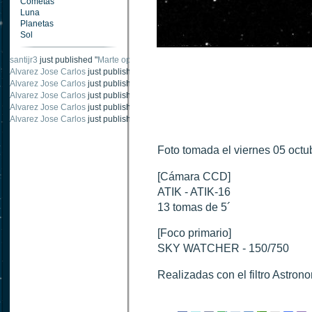
Cometas
Luna
Planetas
Sol
santijr3
just published "
Marte oposición 2020
".
Alvarez Jose Carlos
just published "
Saturno 20 noviembre 2003
".
Alvarez Jose Carlos
just published "
Júpiter 2010
".
Alvarez Jose Carlos
just published "
Oposición Marte 30 de octubre 2020
".
Alvarez Jose Carlos
just published "
Oposición Marte 28 Octubre 2020
".
Alvarez Jose Carlos
just published "
Marte oposición octubre 2020 vs NASA
".
Foto tomada el viernes 05 octu
[Cámara CCD]
ATIK - ATIK-16
13 tomas de 5´
[Foco primario]
SKY WATCHER - 150/750
Realizadas con el filtro Astron