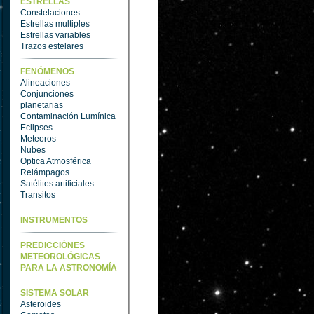
ESTRELLAS
Constelaciones
Estrellas multiples
Estrellas variables
Trazos estelares
FENÓMENOS
Alineaciones
Conjunciones
planetarias
Contaminación Lumínica
Eclipses
Meteoros
Nubes
Optica Atmosférica
Relámpagos
Satélites artificiales
Transitos
INSTRUMENTOS
PREDICCIÓNES
METEOROLÓGICAS
PARA LA ASTRONOMÍA
SISTEMA SOLAR
Asteroides