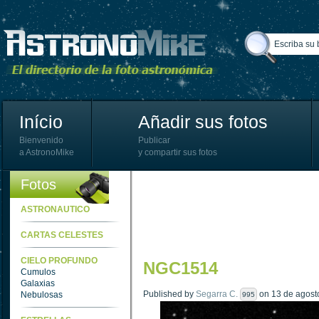
Início
Añadir sus fotos
Bienvenido
Publicar
a AstronoMike
y compartir sus fotos
Fotos
ASTRONAUTICO
CARTAS CELESTES
CIELO PROFUNDO
NGC1514
Cumulos
Galaxias
Published by
Segarra C.
on 13 de agosto
Nebulosas
995