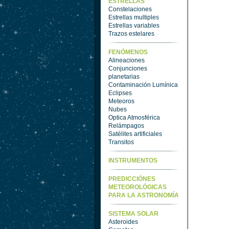
ESTRELLAS
Constelaciones
Estrellas multiples
Estrellas variables
Trazos estelares
FENÓMENOS
Alineaciones
Conjunciones
planetarias
Contaminación Lumínica
Eclipses
Meteoros
Nubes
Optica Atmosférica
Relámpagos
Satélites artificiales
Transitos
INSTRUMENTOS
PREDICCIÓNES
METEOROLÓGICAS
PARA LA ASTRONOMÍA
SISTEMA SOLAR
Asteroides