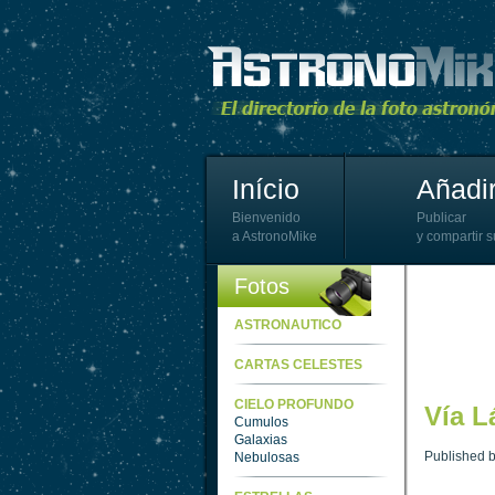
Início
Añadir
Bienvenido
Publicar
a AstronoMike
y compartir s
Fotos
ASTRONAUTICO
CARTAS CELESTES
CIELO PROFUNDO
Vía L
Cumulos
Galaxias
Published 
Nebulosas