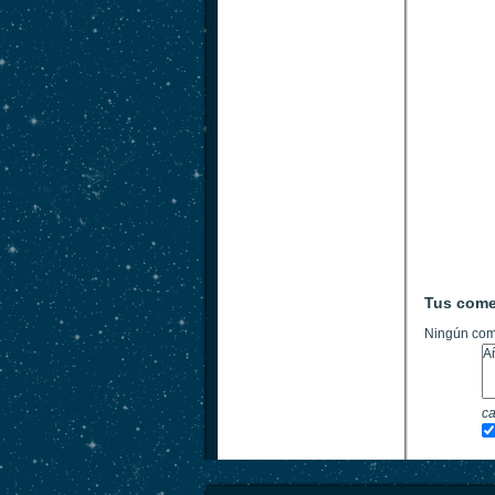
Tus come
Ningún com
ca