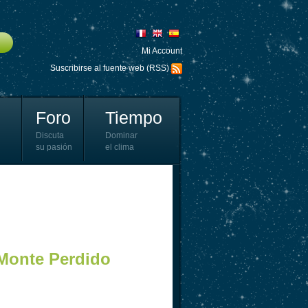
Mi Account
Suscribirse al fuente web (RSS)
Foro
Tiempo
Discuta
Dominar
su pasión
el clima
 Monte Perdido