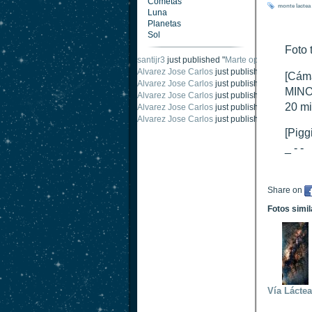
Cometas
monte
lactea
Luna
Planetas
Sol
Foto 
santijr3
just published "
Marte oposición 2020
".
Alvarez Jose Carlos
just published "
Saturno 2
[Cáma
Alvarez Jose Carlos
just published "
Júpiter 2
MINO
Alvarez Jose Carlos
just published "
Oposición
20 mi
Alvarez Jose Carlos
just published "
Oposición
Alvarez Jose Carlos
just published "
Marte opo
[Pigg
_ - -
Share on
Fotos simi
Vía Lácte