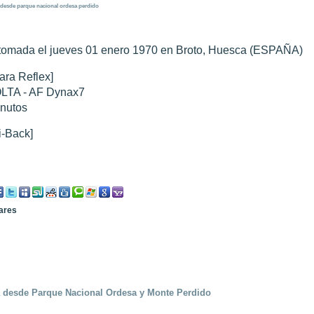
desde
parque
nacional
ordesa
perdido
tomada el jueves 01 enero 1970 en Broto, Huesca (ESPAÑA)
0 noviembre 2003
".
ra Reflex]
010
".
LTA - AF Dynax7
 Marte 30 de octubre 2020
".
nutos
 Marte 28 Octubre 2020
".
sición octubre 2020 vs NASA
".
i-Back]
lares
a desde Parque Nacional Ordesa y Monte Perdido