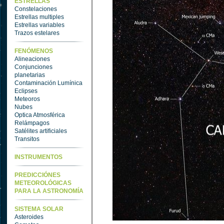
ESTRELLAS
Constelaciones
Estrellas multiples
Estrellas variables
Trazos estelares
FENÓMENOS
Alineaciones
Conjunciones
planetarias
Contaminación Lumínica
Eclipses
Meteoros
Nubes
Optica Atmosférica
Relámpagos
Satélites artificiales
Transitos
INSTRUMENTOS
PREDICCIÓNES
METEOROLÓGICAS
PARA LA ASTRONOMÍA
SISTEMA SOLAR
Asteroides