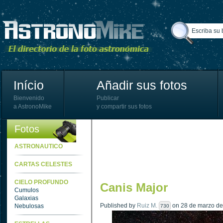
Início
Añadir sus fotos
Bienvenido
Publicar
a AstronoMike
y compartir sus fotos
Fotos
ASTRONAUTICO
CARTAS CELESTES
CIELO PROFUNDO
Canis Major
Cumulos
Galaxias
Published by
Ruiz M.
on 28 de marzo de 
Nebulosas
730