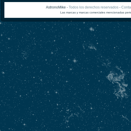
AstronoMike -
Todos los derechos reservados
-
Conta
Las marcas y marcas comerciales mencionadas perte