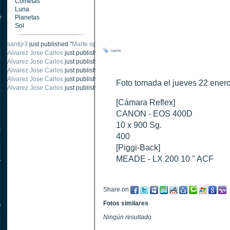
Cometas
Luna
Planetas
Sol
santijr3
just published "
Marte oposición 2020
".
canis
Alvarez Jose Carlos
just published "
Saturno 20 noviembre 2003
".
Alvarez Jose Carlos
just published "
Júpiter 2010
".
Alvarez Jose Carlos
just published "
Oposición Marte 30 de octubre 2020
".
Alvarez Jose Carlos
just published "
Oposición Marte 28 Octubre 2020
".
Foto tomada el jueves 22 enero
Alvarez Jose Carlos
just published "
Marte oposición octubre 2020 vs NASA
".
[Cámara Reflex]
CANON - EOS 400D
10 x 900 Sg.
400
[Piggi-Back]
MEADE - LX 200 10 " ACF
Share on
Fotos similares
Ningún resultado