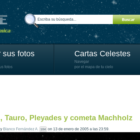
 sus fotos
Cartas Celestes
Navegar
us fotos
por el mapa de tu cielo
, Tauro, Pleyades y cometa Machholz
by
Blanco Fernández A.
on 13 de enero de 2005 a las 23:59.
104