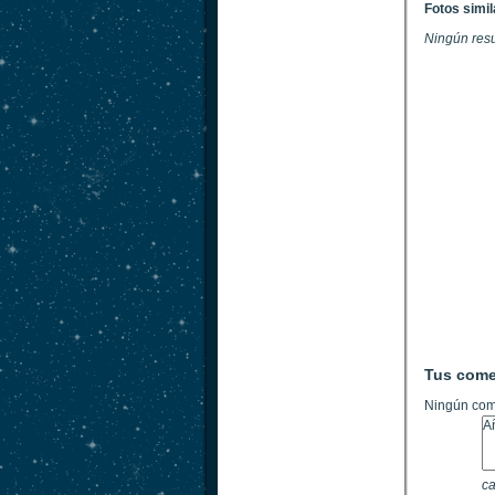
Fotos simi
Ningún res
Tus come
Ningún com
ca