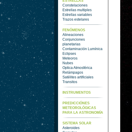
ESTRELLAS
Constelaciones
Estrellas multiples
Estrellas variables
Trazos estelares
FENÓMENOS
Alineaciones
Conjunciones
planetarias
Contaminación Lumínica
Eclipses
Meteoros
Nubes
Optica Atmosférica
Relámpagos
Satélites artificiales
Transitos
INSTRUMENTOS
PREDICCIÓNES
METEOROLÓGICAS
PARA LA ASTRONOMÍA
SISTEMA SOLAR
Asteroides