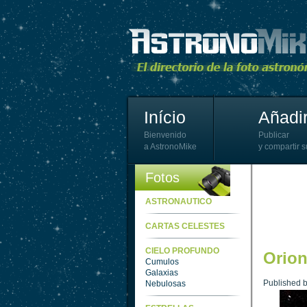
Início
Añadir
Bienvenido
Publicar
a AstronoMike
y compartir s
Fotos
ASTRONAUTICO
CARTAS CELESTES
CIELO PROFUNDO
Orion
Cumulos
Galaxias
Published 
Nebulosas