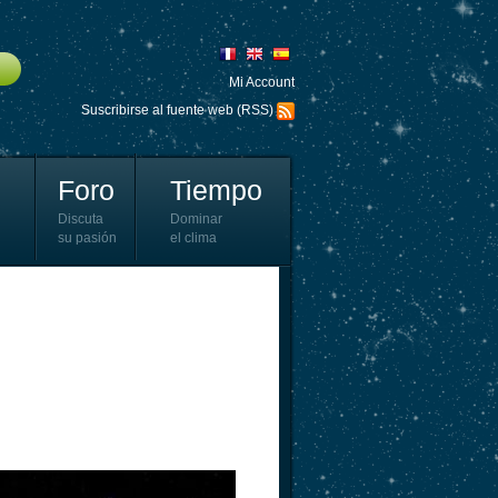
Mi Account
Suscribirse al fuente web (RSS)
Foro
Tiempo
Discuta
Dominar
su pasión
el clima