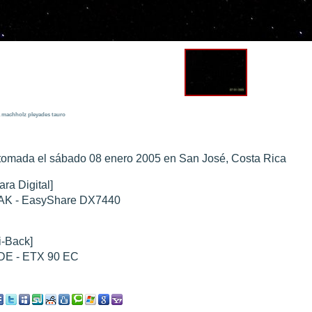
 Marte Octubre 2020- 1
".
0 noviembre 2003
".
010
".
 Marte 30 de octubre 2020
".
machholz
pleyades
tauro
 Marte 28 Octubre 2020
".
tomada el sábado 08 enero 2005 en San José, Costa Rica
ra Digital]
K - EasyShare DX7440
i-Back]
E - ETX 90 EC