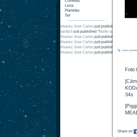
Cometas
Luna
Planetas
Sol
Alvarez Jose Carlos
just published "
Oposición
santijr3
just published "
Marte oposición 2020
".
Alvarez Jose Carlos
just published "
Saturno 2
Alvarez Jose Carlos
just published "
Júpiter 2
Alvarez Jose Carlos
just published "
Oposición
orion
cometa
Alvarez Jose Carlos
just published "
Oposición
Foto 
[Cáma
KODA
34s
[Pigg
MEAD
Share on