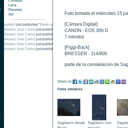
Cometas
Luna
Planetas
Foto tomada el miércoles 15 j
Sol
[Cámara Digital]
santijr3
just published "
Marte oposición 2020
".
Alvarez Jose Carlos
just published "
Saturno 20 noviembre 2003
".
CANON - EOS 300 D
Alvarez Jose Carlos
just published "
Júpiter 2010
".
7 minutos
Alvarez Jose Carlos
just published "
Oposición Marte 30 de octubre 2020
".
Alvarez Jose Carlos
just published "
Oposición Marte 28 Octubre 2020
".
[Piggi-Back]
Alvarez Jose Carlos
just published "
Marte oposición octubre 2020 vs NASA
".
BRESSER - 114/800
parte de la constelacion de Sag
Share on
Fotos similares
Sagitario desde
Sagitario con
Sagit
Broto
trípode
laguna