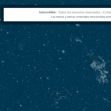
AstronoMike -
Todos los derechos reservados
-
Conta
Las marcas y marcas comerciales mencionadas perte