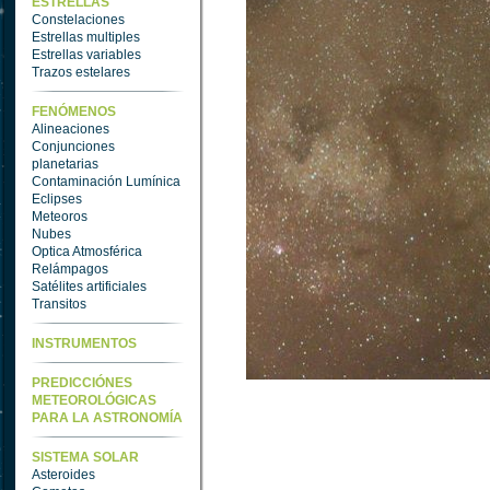
ESTRELLAS
Constelaciones
Estrellas multiples
Estrellas variables
Trazos estelares
FENÓMENOS
Alineaciones
Conjunciones
planetarias
Contaminación Lumínica
Eclipses
Meteoros
Nubes
Optica Atmosférica
Relámpagos
Satélites artificiales
Transitos
INSTRUMENTOS
PREDICCIÓNES
METEOROLÓGICAS
PARA LA ASTRONOMÍA
SISTEMA SOLAR
Asteroides