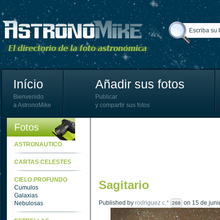
Início
Añadir sus fotos
Bienvenido
Publicar
a AstronoMike
y compartir sus fotos
Fotos
ASTRONAUTICO
CARTAS CELESTES
CIELO PROFUNDO
Sagitario
Cumulos
Galaxias
Published by
rodriguez c.*
on 15 de juni
Nebulosas
268