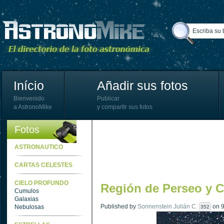
Início
Añadir sus fotos
Bienvenido
Publicar
a AstronoMike
y compartir sus fotos
Fotos
ASTRONAUTICO
CARTAS CELESTES
CIELO PROFUNDO
Región de Perseo y 
Cumulos
Galaxias
Published by
Sonnenstein Julián C.
on 9
Nebulosas
352