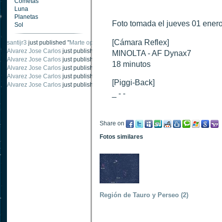
Cometas
Luna
Planetas
Foto tomada el jueves 01 enero
Sol
[Cámara Reflex]
santijr3
just published "
Marte oposición 2020
".
Alvarez Jose Carlos
just published "
Saturno 20 noviembre 2003
".
MINOLTA - AF Dynax7
Alvarez Jose Carlos
just published "
Júpiter 2010
".
18 minutos
Alvarez Jose Carlos
just published "
Oposición Marte 30 de octubre 2020
".
Alvarez Jose Carlos
just published "
Oposición Marte 28 Octubre 2020
".
[Piggi-Back]
Alvarez Jose Carlos
just published "
Marte oposición octubre 2020 vs NASA
".
_ - -
Share on
Fotos similares
Región de Tauro y Perseo (2)