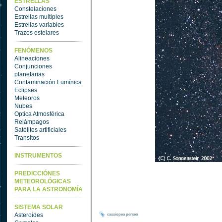
ESTRELLAS
Constelaciones
Estrellas multiples
Estrellas variables
Trazos estelares
FENÓMENOS
Alineaciones
Conjunciones
planetarias
Contaminación Lumínica
Eclipses
Meteoros
Nubes
Optica Atmosférica
Relámpagos
Satélites artificiales
Transitos
INSTRUMENTOS
PREDICCIÓNES
METEOROLÓGICAS
PARA LA ASTRONOMÍA
SISTEMA SOLAR
Asteroides
cassiopea
perseo