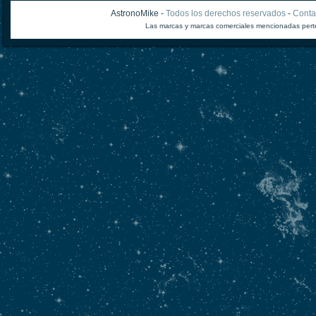
AstronoMike -
Todos los derechos reservados
-
Conta
Las marcas y marcas comerciales mencionadas perte