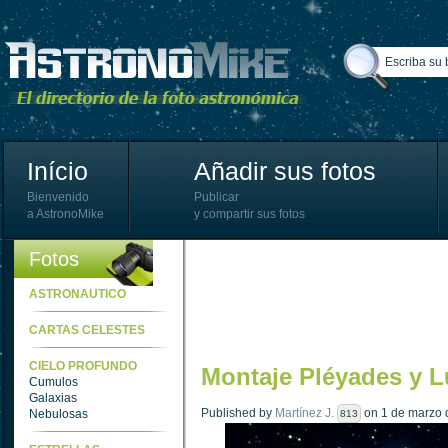
Início
Añadir sus fotos
Bienvenido
Publicar
a AstronoMike
y compartir sus fotos
Fotos
ASTRONAUTICO
CARTAS CELESTES
CIELO PROFUNDO
Montaje Pléyades y 
Cumulos
Galaxias
Published by
Martínez J.
on 1 de marzo d
Nebulosas
813