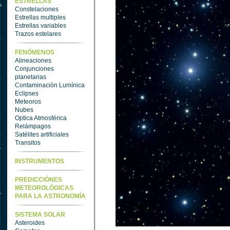
ESTRELLAS
Constelaciones
Estrellas multiples
Estrellas variables
Trazos estelares
FENÓMENOS
Alineaciones
Conjunciones
planetarias
Contaminación Lumínica
Eclipses
Meteoros
Nubes
Optica Atmosférica
Relámpagos
Satélites artificiales
Transitos
INSTRUMENTOS
PREDICCIÓNES
METEOROLÓGICAS
PARA LA ASTRONOMÍA
SISTEMA SOLAR
Asteroides