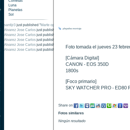
Cometas
Luna
Planetas
Sol
santijr3
just published "
Marte oposición 2020
".
pleyades
montaje
Alvarez Jose Carlos
just published "
Saturno 20 noviembre 2003
".
Alvarez Jose Carlos
just published "
Júpiter 2010
".
Alvarez Jose Carlos
just published "
Oposición Marte 30 de octubre 2020
".
Alvarez Jose Carlos
just published "
Oposición Marte 28 Octubre 2020
".
Foto tomada el jueves 23 febre
Alvarez Jose Carlos
just published "
Marte oposición octubre 2020 vs NASA
".
[Cámara Digital]
CANON - EOS 350D
1800s
[Foco primario]
SKY WATCHER PRO - ED80 Re
Share on
Fotos similares
Ningún resultado