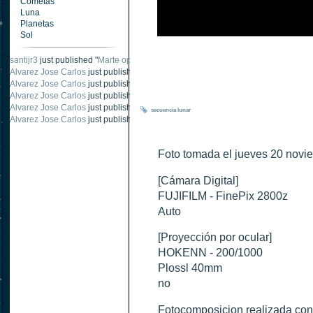
Cometas
Luna
Planetas
Sol
santijr3
just published "
Marte oposición 2020
".
Alvarez Jose Carlos
just published "
Saturno 20 noviembre 2003
".
Alvarez Jose Carlos
just published "
Júpiter 2010
".
Alvarez Jose Carlos
just published "
Oposición Marte 30 de octubre 2020
".
Alvarez Jose Carlos
just published "
Oposición Marte 28 Octubre 2020
".
secuencia
lunar
Alvarez Jose Carlos
just published "
Marte oposición octubre 2020 vs NASA
".
Foto tomada el jueves 20 novi
[Cámara Digital]
FUJIFILM - FinePix 2800z
Auto
[Proyección por ocular]
HOKENN - 200/1000
Plossl 40mm
no
Fotocomposicion realizada con