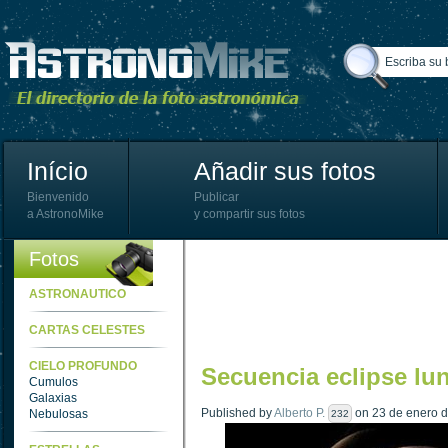
Início
Añadir sus fotos
Bienvenido
Publicar
a AstronoMike
y compartir sus fotos
Fotos
ASTRONAUTICO
CARTAS CELESTES
CIELO PROFUNDO
Secuencia eclipse lu
Cumulos
Galaxias
Published by
Alberto P.
on 23 de enero d
Nebulosas
232