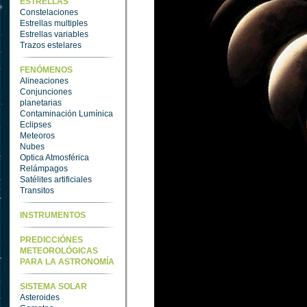
ESTRELLAS
Constelaciones
Estrellas multiples
Estrellas variables
Trazos estelares
FENÓMENOS
Alineaciones
Conjunciones
planetarias
Contaminación Lumínica
Eclipses
Meteoros
Nubes
Optica Atmosférica
Relámpagos
Satélites artificiales
Transitos
INSTRUMENTOS
PREDICCIÓNES
METEOROLÓGICAS
PARA LA ASTRONOMÍA
SISTEMA SOLAR
Asteroides