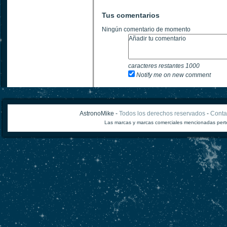
Tus comentarios
Ningún comentario de momento
caracteres restantes
1000
Notify me on new comment
AstronoMike -
Todos los derechos reservados
-
Conta
Las marcas y marcas comerciales mencionadas perte