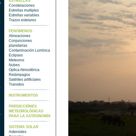
ESTRELLAS
Constelaciones
Estrellas multiples
Estrellas variables
Trazos estelares
FENÓMENOS
Alineaciones
Conjunciones
planetarias
Contaminación Lumínica
Eclipses
Meteoros
Nubes
Optica Atmosférica
Relámpagos
Satélites artificiales
Transitos
INSTRUMENTOS
PREDICCIÓNES
METEOROLÓGICAS
PARA LA ASTRONOMÍA
SISTEMA SOLAR
Asteroides