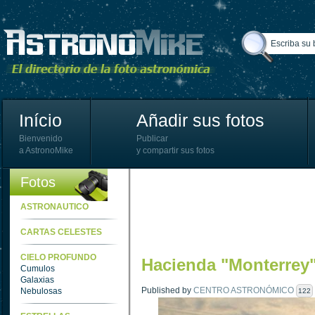
Início
Añadir sus fotos
Bienvenido
Publicar
a AstronoMike
y compartir sus fotos
Fotos
ASTRONAUTICO
CARTAS CELESTES
CIELO PROFUNDO
Hacienda "Monterrey
Cumulos
Galaxias
Published by
CENTRO ASTRONÓMICO
Nebulosas
122