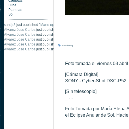
Cometas
Luna
Planetas
Sol
santijr3
just published "
Marte oposición 2020
".
Alvarez Jose Carlos
just published "
Saturno 20 noviembre 2003
".
Alvarez Jose Carlos
just published "
Júpiter 2010
".
Alvarez Jose Carlos
just published "
Oposición Marte 30 de octubre 2020
".
Alvarez Jose Carlos
just published "
Oposición Marte 28 Octubre 2020
".
monterrey
Alvarez Jose Carlos
just published "
Marte oposición octubre 2020 vs NASA
".
Foto tomada el viernes 08 abri
[Cámara Digital]
SONY - Cyber-Shot DSC-P52
[Sin telescopio]
_ - -
Foto Tomada por María Elena A
el Eclipse Anular de Sol. Hacie