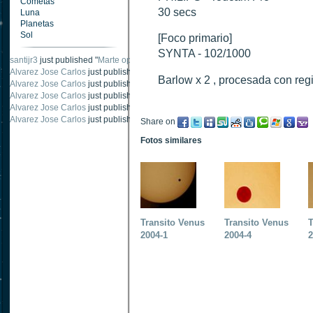
Cometas
30 secs
Luna
Planetas
Sol
[Foco primario]
SYNTA - 102/1000
santijr3
just published "
Marte oposición 2020
".
Alvarez Jose Carlos
just published "
Saturno 20 noviembre 2003
".
Barlow x 2 , procesada con reg
Alvarez Jose Carlos
just published "
Júpiter 2010
".
Alvarez Jose Carlos
just published "
Oposición Marte 30 de octubre 2020
".
Alvarez Jose Carlos
just published "
Oposición Marte 28 Octubre 2020
".
Alvarez Jose Carlos
just published "
Marte oposición octubre 2020 vs NASA
".
Share on
Fotos similares
Transito Venus
Transito Venus
T
2004-1
2004-4
2