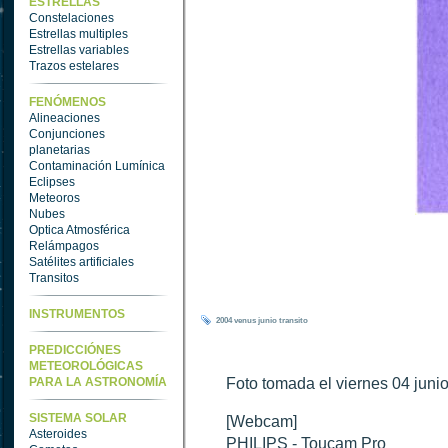
ESTRELLAS
Constelaciones
Estrellas multiples
Estrellas variables
Trazos estelares
FENÓMENOS
Alineaciones
Conjunciones
planetarias
Contaminación Lumínica
Eclipses
Meteoros
Nubes
Optica Atmosférica
Relámpagos
Satélites artificiales
Transitos
INSTRUMENTOS
2004
venus
junio
transito
PREDICCIÓNES
METEOROLÓGICAS
PARA LA ASTRONOMÍA
Foto tomada el viernes 04 juni
SISTEMA SOLAR
[Webcam]
Asteroides
PHILIPS - Toucam Pro