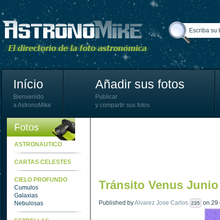
Início
Añadir sus fotos
Bienvenido
Publicar
a AstronoMike
y compartir sus fotos
Fotos
ASTRONAUTICO
CARTAS CELESTES
CIELO PROFUNDO
Tránsito Venus Junio
Cumulos
Galaxias
Published by
Alvarez Jose Carlos
on 29 
Nebulosas
235