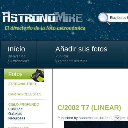
Início
Añadir sus fotos
Bienvenido
Publicar
a AstronoMike
y compartir sus fotos
Fotos
ASTRONAUTICO
CARTAS CELESTES
CIELO PROFUNDO
C/2002 T7 (LINEAR)
Cumulos
Galaxias
Published by
Sonnenstein Julián C.
on 1
Nebulosas
351