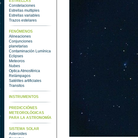
ESTRELLAS
Constelaciones
Estrellas multiples
Estrellas variables
Trazos estelares
FENÓMENOS
Alineaciones
Conjunciones
planetarias
Contaminación Lumínica
Eclipses
Meteoros
Nubes
Optica Atmosférica
Relámpagos
Satélites artificiales
Transitos
INSTRUMENTOS
PREDICCIÓNES
METEOROLÓGICAS
PARA LA ASTRONOMÍA
SISTEMA SOLAR
Asteroides