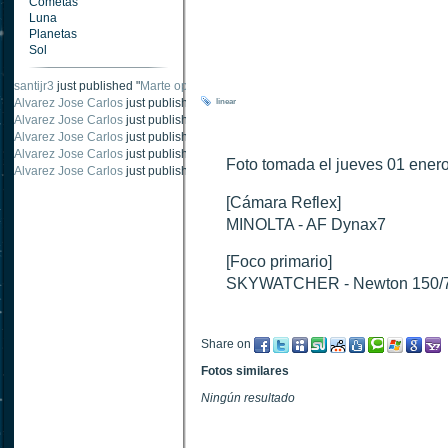
Cometas
Luna
Planetas
Sol
santijr3
just published "
Marte oposición 2020
".
Alvarez Jose Carlos
just published "
Saturno 20 noviembre 2003
".
linear
Alvarez Jose Carlos
just published "
Júpiter 2010
".
Alvarez Jose Carlos
just published "
Oposición Marte 30 de octubre 2020
".
Alvarez Jose Carlos
just published "
Oposición Marte 28 Octubre 2020
".
Foto tomada el jueves 01 ener
Alvarez Jose Carlos
just published "
Marte oposición octubre 2020 vs NASA
".
[Cámara Reflex]
MINOLTA - AF Dynax7
[Foco primario]
SKYWATCHER - Newton 150/
Share on
Fotos similares
Ningún resultado