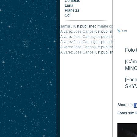
Cometas
Luna
Planetas
Sol
santijr3
just published "
Marte oposición 2020
".
Alvarez Jose Carlos
just published "
Saturno 2
neat
Alvarez Jose Carlos
just published "
Júpiter 2
Alvarez Jose Carlos
just published "
Oposición
Alvarez Jose Carlos
just published "
Oposición
Foto 
Alvarez Jose Carlos
just published "
Marte opo
[Cáma
MINO
[Foco
SKYW
Share on
Fotos simi