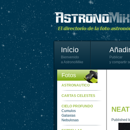
Início
Añadir
Bienvenido
Publicar
a AstronoMike
y compartir s
Fotos
ASTRONAUTICO
CARTAS CELESTES
CIELO PROFUNDO
NEAT
Cumulos
Galaxias
Published 
Nebulosas