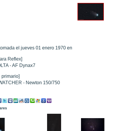
0 noviembre 2003
".
010
".
 Marte 30 de octubre 2020
".
 Marte 28 Octubre 2020
".
tomada el jueves 01 enero 1970 en
sición octubre 2020 vs NASA
".
ra Reflex]
LTA - AF Dynax7
 primario]
ATCHER - Newton 150/750
lares