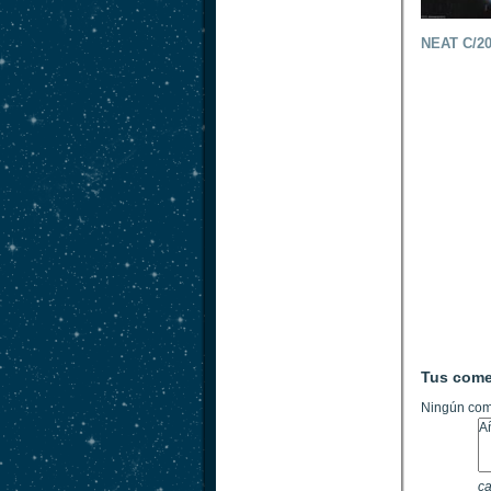
NEAT C/2
Tus come
Ningún com
ca