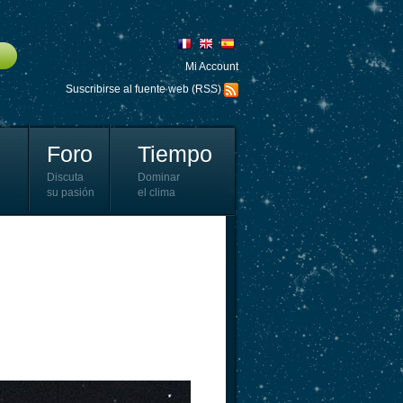
Mi Account
Suscribirse al fuente web (RSS)
Foro
Tiempo
Discuta
Dominar
su pasión
el clima