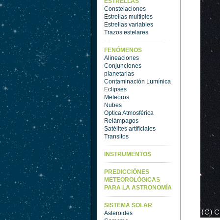
ESTRELLAS
Constelaciones
Estrellas multiples
Estrellas variables
Trazos estelares
FENÓMENOS
Alineaciones
Conjunciones
planetarias
Contaminación Lumínica
Eclipses
Meteoros
Nubes
Optica Atmosférica
Relámpagos
Satélites artificiales
Transitos
INSTRUMENTOS
PREDICCIÓNES
METEOROLÓGICAS
PARA LA ASTRONOMÍA
SISTEMA SOLAR
Asteroides