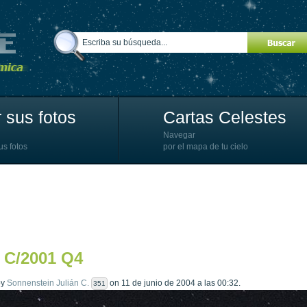
 sus fotos
Cartas Celestes
Navegar
us fotos
por el mapa de tu cielo
 C/2001 Q4
by
Sonnenstein Julián C.
on 11 de junio de 2004 a las 00:32.
351