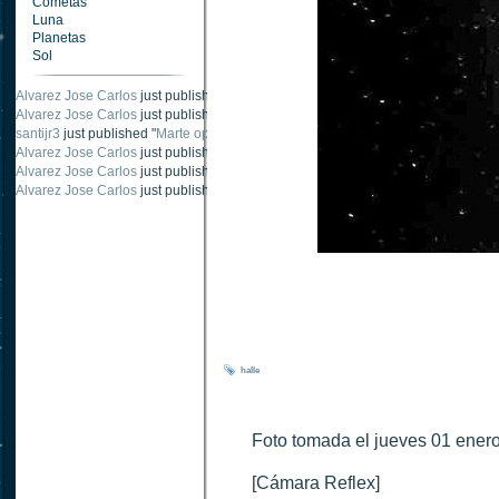
Cometas
Luna
Planetas
Sol
Alvarez Jose Carlos
just published "
Oposición Marte Octubre 2020- 2
".
Alvarez Jose Carlos
just published "
Oposición Marte Octubre 2020- 1
".
santijr3
just published "
Marte oposición 2020
".
Alvarez Jose Carlos
just published "
Saturno 20 noviembre 2003
".
Alvarez Jose Carlos
just published "
Júpiter 2010
".
Alvarez Jose Carlos
just published "
Oposición Marte 30 de octubre 2020
".
halle
Foto tomada el jueves 01 enero
[Cámara Reflex]