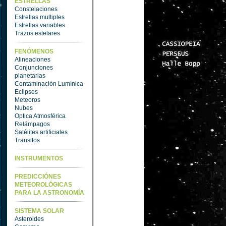
ESTRELLAS
Constelaciones
Estrellas multiples
Estrellas variables
Trazos estelares
FENÓMENOS
Alineaciones
Conjunciones
planetarias
Contaminación Lumínica
Eclipses
Meteoros
Nubes
Optica Atmosférica
Relámpagos
Satélites artificiales
Transitos
INSTRUMENTOS
PREDICCIÓNES
METEOROLÓGICAS
PARA LA ASTRONOMÍA
SISTEMA SOLAR
Asteroides