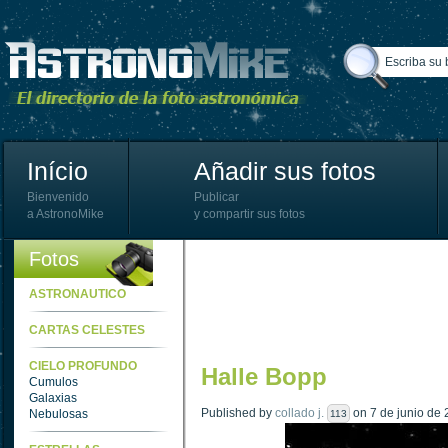
Início
Añadir sus fotos
Bienvenido
Publicar
a AstronoMike
y compartir sus fotos
Fotos
ASTRONAUTICO
CARTAS CELESTES
CIELO PROFUNDO
Halle Bopp
Cumulos
Galaxias
Published by
collado j.
on 7 de junio de 
Nebulosas
113