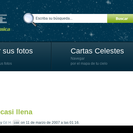
 sus fotos
Cartas Celestes
Navegar
us fotos
por el mapa de tu cielo
casi llena
by
Gil H.
on 11 de marzo de 2007 a las 01:16.
168