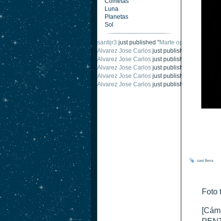
Cometas
Luna
Planetas
Sol
santijr3
just published "
Marte oposición 2020
".
Alvarez Jose Carlos
just published "
Saturno 2
Alvarez Jose Carlos
just published "
Júpiter 2
Alvarez Jose Carlos
just published "
Oposición
Alvarez Jose Carlos
just published "
Oposición
Alvarez Jose Carlos
just published "
Marte opo
casi
llena
Foto 
[Cáma