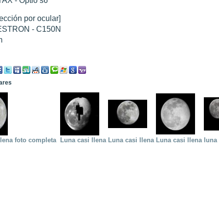
AX - Optio s6
ección por ocular]
STRON - C150N
m
lares
llena foto completa
Luna casi llena
Luna casi llena
Luna casi llena
luna 