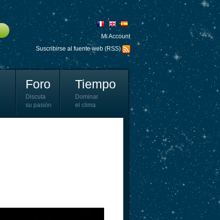
Mi Account
Suscribirse al fuente web (RSS)
Foro
Tiempo
Discuta
Dominar
su pasión
el clima