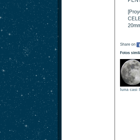
PENT
[Proy
CELE
20m
Share on
Fotos simi
luna casi 