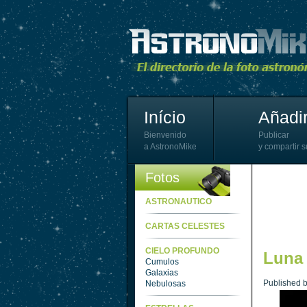
Início
Añadir
Bienvenido
Publicar
a AstronoMike
y compartir s
Fotos
ASTRONAUTICO
CARTAS CELESTES
CIELO PROFUNDO
Luna 
Cumulos
Galaxias
Published 
Nebulosas