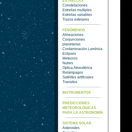
ESTRELLAS
Constelaciones
Estrellas multiples
Estrellas variables
Trazos estelares
FENÓMENOS
Alineaciones
Conjunciones
planetarias
Contaminación Lumínica
Eclipses
Meteoros
Nubes
Optica Atmosférica
Relámpagos
Satélites artificiales
Transitos
INSTRUMENTOS
PREDICCIÓNES
METEOROLÓGICAS
PARA LA ASTRONOMÍA
SISTEMA SOLAR
Asteroides