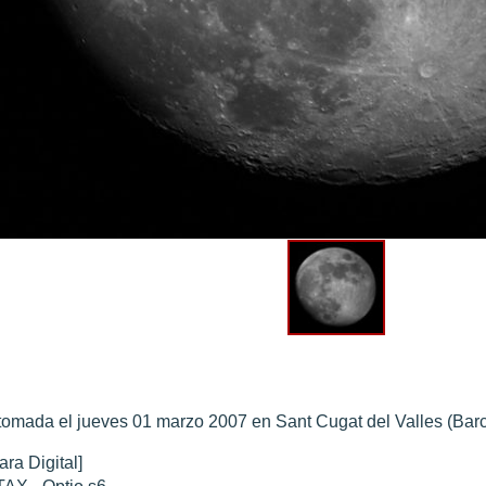
0 noviembre 2003
".
010
".
 Marte 30 de octubre 2020
".
 Marte 28 Octubre 2020
".
sición octubre 2020 vs NASA
".
tomada el jueves 01 marzo 2007 en Sant Cugat del Valles (Bar
ra Digital]