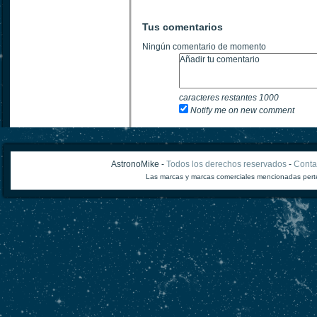
Tus comentarios
Ningún comentario de momento
caracteres restantes
1000
Notify me on new comment
AstronoMike -
Todos los derechos reservados
-
Conta
Las marcas y marcas comerciales mencionadas perte