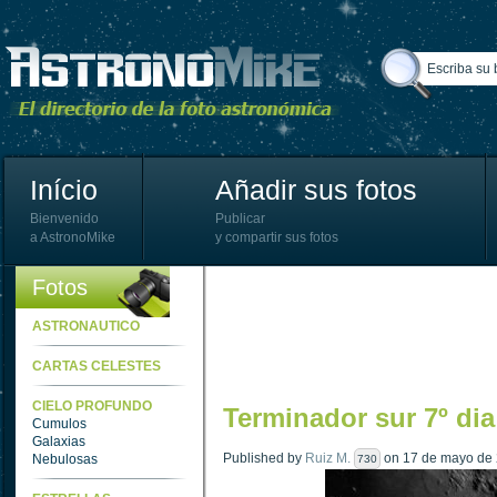
Início
Añadir sus fotos
Bienvenido
Publicar
a AstronoMike
y compartir sus fotos
Fotos
ASTRONAUTICO
CARTAS CELESTES
CIELO PROFUNDO
Terminador sur 7º dia
Cumulos
Galaxias
Published by
Ruiz M.
on 17 de mayo de 2
Nebulosas
730