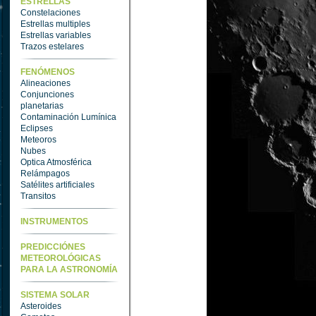
ESTRELLAS
Constelaciones
Estrellas multiples
Estrellas variables
Trazos estelares
FENÓMENOS
Alineaciones
Conjunciones
planetarias
Contaminación Lumínica
Eclipses
Meteoros
Nubes
Optica Atmosférica
Relámpagos
Satélites artificiales
Transitos
INSTRUMENTOS
PREDICCIÓNES
METEOROLÓGICAS
PARA LA ASTRONOMÍA
SISTEMA SOLAR
Asteroides