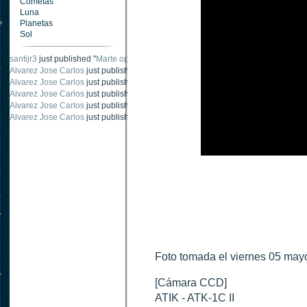
Cometas
Luna
Planetas
Sol
santijr3
just published "
Marte oposición 2020
".
Alvarez Jose Carlos
just published "
Saturno 20 noviembre 2003
".
Alvarez Jose Carlos
just published "
Júpiter 2010
".
Alvarez Jose Carlos
just published "
Oposición Marte 30 de octubre 2020
".
Alvarez Jose Carlos
just published "
Oposición Marte 28 Octubre 2020
".
Alvarez Jose Carlos
just published "
Marte oposición octubre 2020 vs NASA
".
Foto tomada el viernes 05 mayo
[Cámara CCD]
ATIK - ATK-1C II