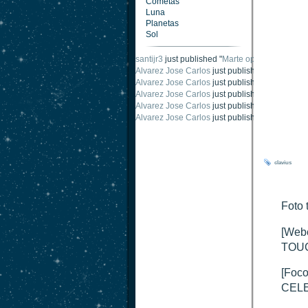
Cometas
Luna
Planetas
Sol
santijr3
just published "
Marte oposición 2020
".
Alvarez Jose Carlos
just published "
Saturno 2
Alvarez Jose Carlos
just published "
Júpiter 2
Alvarez Jose Carlos
just published "
Oposición
Alvarez Jose Carlos
just published "
Oposición
Alvarez Jose Carlos
just published "
Marte opo
clavius
Foto 
[Web
TOUC
[Foco
CEL