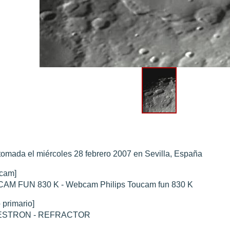
0 noviembre 2003
".
010
".
 Marte 30 de octubre 2020
".
 Marte 28 Octubre 2020
".
sición octubre 2020 vs NASA
".
tomada el miércoles 28 febrero 2007 en Sevilla, España
cam]
AM FUN 830 K - Webcam Philips Toucam fun 830 K
 primario]
ESTRON - REFRACTOR