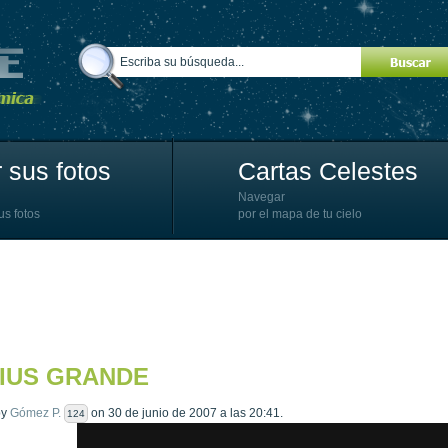
 sus fotos
Cartas Celestes
Navegar
us fotos
por el mapa de tu cielo
IUS GRANDE
by
Gómez P.
on 30 de junio de 2007 a las 20:41.
124