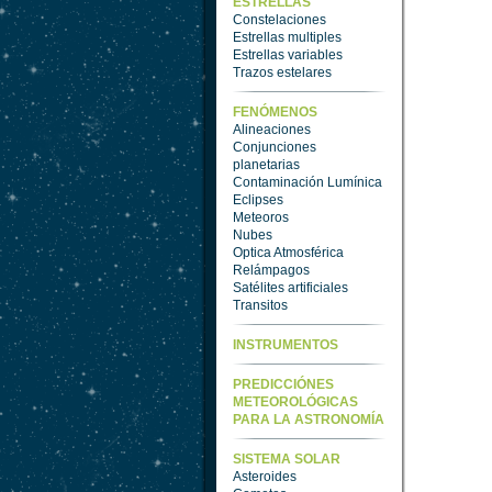
ESTRELLAS
Constelaciones
Estrellas multiples
Estrellas variables
Trazos estelares
FENÓMENOS
Alineaciones
Conjunciones
planetarias
Contaminación Lumínica
Eclipses
Meteoros
Nubes
Optica Atmosférica
Relámpagos
Satélites artificiales
Transitos
INSTRUMENTOS
PREDICCIÓNES
METEOROLÓGICAS
PARA LA ASTRONOMÍA
SISTEMA SOLAR
Asteroides