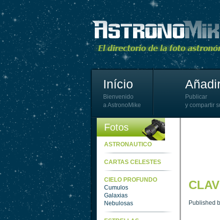
Início
Añadir
Bienvenido
Publicar
a AstronoMike
y compartir s
Fotos
ASTRONAUTICO
CARTAS CELESTES
CIELO PROFUNDO
CLAV
Cumulos
Galaxias
Published 
Nebulosas