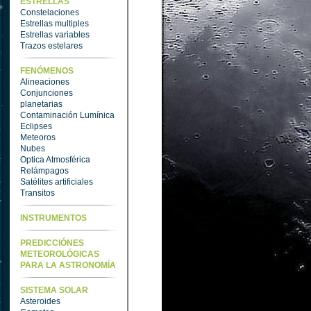
ESTRELLAS
Constelaciones
Estrellas multiples
Estrellas variables
Trazos estelares
FENÓMENOS
Alineaciones
Conjunciones
planetarias
Contaminación Lumínica
Eclipses
Meteoros
Nubes
Optica Atmosférica
Relámpagos
Satélites artificiales
Transitos
INSTRUMENTOS
PREDICCIÓNES
METEOROLÓGICAS
PARA LA ASTRONOMÍA
SISTEMA SOLAR
Asteroides