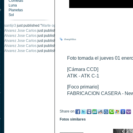
Cometas
Luna
Planetas
Sol
santijr3
just published "
Marte oposición 2020
".
Alvarez Jose Carlos
just published "
Saturno 20 noviembre 2003
".
Alvarez Jose Carlos
just published "
Júpiter 2010
".
theophilus
Alvarez Jose Carlos
just published "
Oposición Marte 30 de octubre 2020
".
Alvarez Jose Carlos
just published "
Oposición Marte 28 Octubre 2020
".
Alvarez Jose Carlos
just published "
Marte oposición octubre 2020 vs NASA
".
Foto tomada el jueves 01 enero
[Cámara CCD]
ATIK - ATK C-1
[Foco primario]
FABRICACION CASERA - New
Share on
Fotos similares