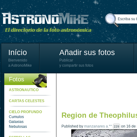
Início
Añadir sus fotos
Bienvenido
Publicar
a AstronoMike
y compartir sus fotos
Fotos
ASTRONAUTICO
CARTAS CELESTES
CIELO PROFUNDO
Region de Theophilu
Cumulos
Galaxias
Published by
manzanares a.**
on 16 de 
Nebulosas
229