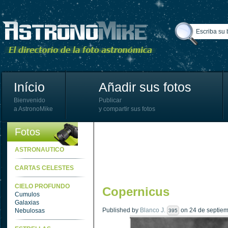
Início
Añadir sus fotos
Bienvenido
Publicar
a AstronoMike
y compartir sus fotos
Fotos
ASTRONAUTICO
CARTAS CELESTES
CIELO PROFUNDO
Copernicus
Cumulos
Galaxias
Published by
Blanco J.
on 24 de septiem
Nebulosas
395