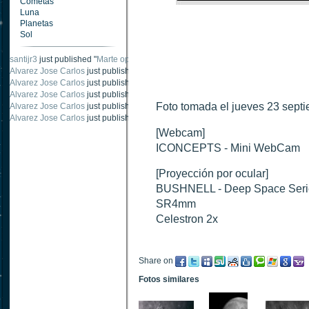
Cometas
Luna
Planetas
Sol
santijr3
just published "
Marte oposición 2020
".
Alvarez Jose Carlos
just published "
Saturno 20 noviembre 2003
".
Alvarez Jose Carlos
just published "
Júpiter 2010
".
Alvarez Jose Carlos
just published "
Oposición Marte 30 de octubre 2020
".
Foto tomada el jueves 23 sept
Alvarez Jose Carlos
just published "
Oposición Marte 28 Octubre 2020
".
Alvarez Jose Carlos
just published "
Marte oposición octubre 2020 vs NASA
".
[Webcam]
ICONCEPTS - Mini WebCam
[Proyección por ocular]
BUSHNELL - Deep Space Seri
SR4mm
Celestron 2x
Share on
Fotos similares