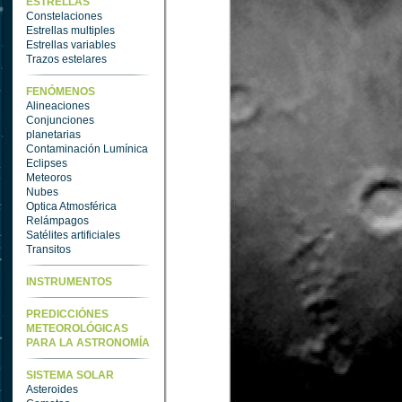
ESTRELLAS
Constelaciones
Estrellas multiples
Estrellas variables
Trazos estelares
FENÓMENOS
Alineaciones
Conjunciones
planetarias
Contaminación Lumínica
Eclipses
Meteoros
Nubes
Optica Atmosférica
Relámpagos
Satélites artificiales
Transitos
INSTRUMENTOS
PREDICCIÓNES
METEOROLÓGICAS
PARA LA ASTRONOMÍA
SISTEMA SOLAR
Asteroides