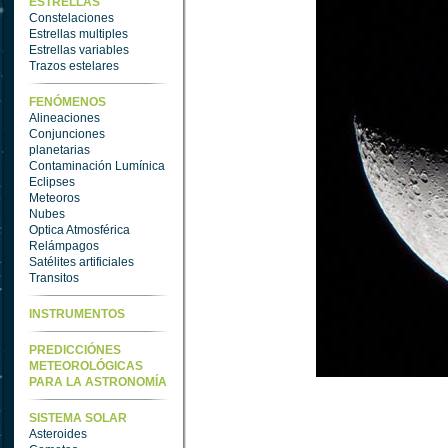
ESTRELLAS
Constelaciones
Estrellas multiples
Estrellas variables
Trazos estelares
FENÓMENOS
Alineaciones
Conjunciones
planetarias
Contaminación Lumínica
Eclipses
Meteoros
Nubes
Optica Atmosférica
Relámpagos
Satélites artificiales
Transitos
INSTRUMENTOS
PREDICCIÓNES
METEOROLÓGICAS
PARA LA ASTRONOMÍA
SISTEMA SOLAR
Asteroides