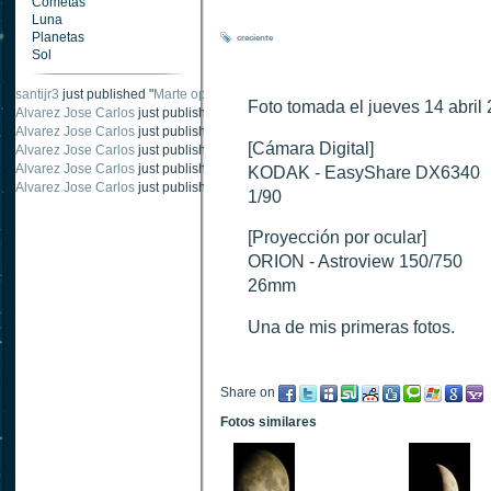
Cometas
Luna
Planetas
creciente
Sol
santijr3
just published "
Marte oposición 2020
".
Foto tomada el jueves 14 abril
Alvarez Jose Carlos
just published "
Saturno 20 noviembre 2003
".
Alvarez Jose Carlos
just published "
Júpiter 2010
".
[Cámara Digital]
Alvarez Jose Carlos
just published "
Oposición Marte 30 de octubre 2020
".
Alvarez Jose Carlos
just published "
Oposición Marte 28 Octubre 2020
".
KODAK - EasyShare DX6340
Alvarez Jose Carlos
just published "
Marte oposición octubre 2020 vs NASA
".
1/90
[Proyección por ocular]
ORION - Astroview 150/750
26mm
Una de mis primeras fotos.
Share on
Fotos similares