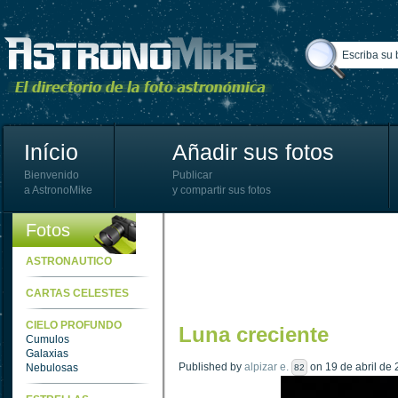
Início
Añadir sus fotos
Bienvenido
Publicar
a AstronoMike
y compartir sus fotos
Fotos
ASTRONAUTICO
CARTAS CELESTES
CIELO PROFUNDO
Luna creciente
Cumulos
Galaxias
Published by
alpizar e.
on 19 de abril de 
Nebulosas
82