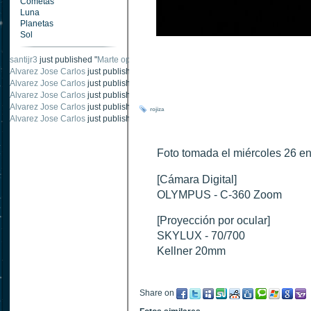
Cometas
Luna
Planetas
Sol
santijr3
just published "
Marte oposición 2020
".
Alvarez Jose Carlos
just published "
Saturno 20 noviembre 2003
".
Alvarez Jose Carlos
just published "
Júpiter 2010
".
Alvarez Jose Carlos
just published "
Oposición Marte 30 de octubre 2020
".
Alvarez Jose Carlos
just published "
Oposición Marte 28 Octubre 2020
".
rojiza
Alvarez Jose Carlos
just published "
Marte oposición octubre 2020 vs NASA
".
Foto tomada el miércoles 26 
[Cámara Digital]
OLYMPUS - C-360 Zoom
[Proyección por ocular]
SKYLUX - 70/700
Kellner 20mm
Share on