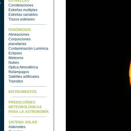
ESTRELLAS
Constelaciones
Estrellas multiples
Estrellas variables
Trazos estelares
FENÓMENOS
Alineaciones
Conjunciones
planetarias
Contaminación Lumínica
Eclipses
Meteoros
Nubes
Optica Atmosférica
Relámpagos
Satélites artificiales
Transitos
INSTRUMENTOS
PREDICCIÓNES
METEOROLÓGICAS
PARA LA ASTRONOMÍA
SISTEMA SOLAR
Asteroides