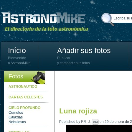
Início
Añadir sus fotos
Bienvenido
Publicar
a AstronoMike
y compartir sus fotos
Fotos
ASTRONAUTICO
CARTAS CELESTES
CIELO PROFUNDO
Luna rojiza
Cumulos
Galaxias
Published by
F.R. J.
on 29 de enero de 2
Nebulosas
163