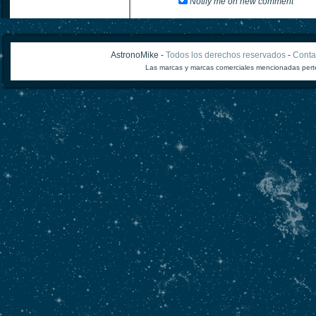
Notify me on new comment
AstronoMike -
Todos los derechos reservados
-
Conta
Las marcas y marcas comerciales mencionadas perte