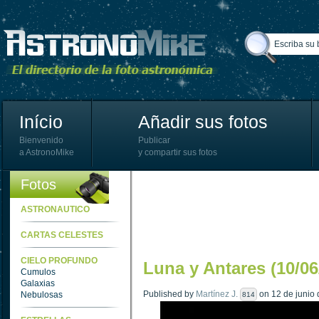
Início
Añadir sus fotos
Bienvenido
Publicar
a AstronoMike
y compartir sus fotos
Fotos
ASTRONAUTICO
CARTAS CELESTES
CIELO PROFUNDO
Luna y Antares (10/06
Cumulos
Galaxias
Published by
Martínez J.
on 12 de junio 
Nebulosas
814