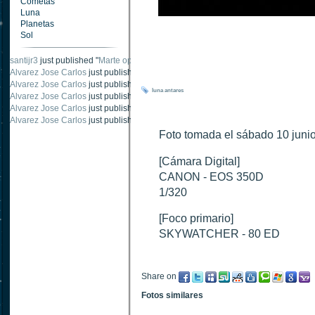
Cometas
Luna
Planetas
Sol
santijr3
just published "
Marte oposición 2020
".
Alvarez Jose Carlos
just published "
Saturno 20 noviembre 2003
".
Alvarez Jose Carlos
just published "
Júpiter 2010
".
luna
antares
Alvarez Jose Carlos
just published "
Oposición Marte 30 de octubre 2020
".
Alvarez Jose Carlos
just published "
Oposición Marte 28 Octubre 2020
".
Alvarez Jose Carlos
just published "
Marte oposición octubre 2020 vs NASA
".
Foto tomada el sábado 10 junio
[Cámara Digital]
CANON - EOS 350D
1/320
[Foco primario]
SKYWATCHER - 80 ED
Share on
Fotos similares