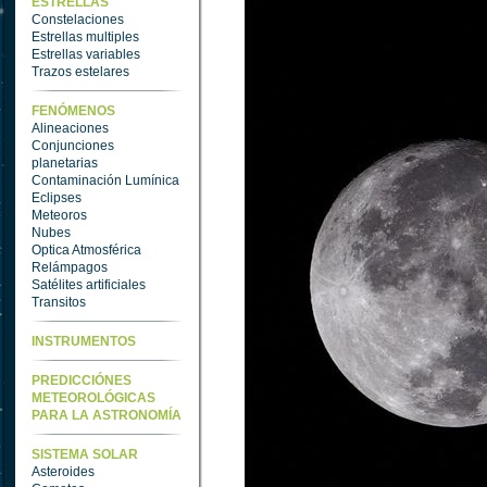
ESTRELLAS
Constelaciones
Estrellas multiples
Estrellas variables
Trazos estelares
FENÓMENOS
Alineaciones
Conjunciones
planetarias
Contaminación Lumínica
Eclipses
Meteoros
Nubes
Optica Atmosférica
Relámpagos
Satélites artificiales
Transitos
INSTRUMENTOS
PREDICCIÓNES
METEOROLÓGICAS
PARA LA ASTRONOMÍA
SISTEMA SOLAR
Asteroides