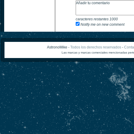
caracteres restantes
1000
Notify me on new comment
AstronoMike -
Todos los derechos reservados
-
Conta
Las marcas y marcas comerciales mencionadas perte